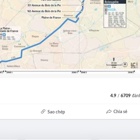
4.9
/
6709
đánh
Chia sẻ
Sao chép