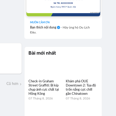
MUỐN CẢM ƠN
Bạn thích nội dung
- Hãy ủng hộ Du Lịch
Đâu.
Bài mới nhất
Check-in Graham
Khám phá OUE
Cũ hơn
Street Graffiti: Bí kíp
Downtown 2: Tọa độ
chụp ảnh cực chất tại
trốn nắng cực chill
Hồng Kông
gần Chinatown
07 Tháng 8, 2026
07 Tháng 8, 2026