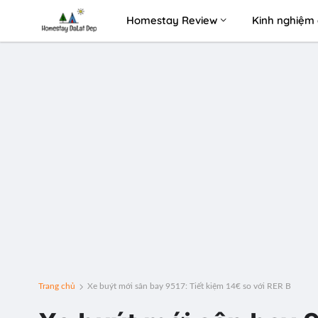
Homestay Review
Kinh nghiệm 
Trang chủ
Xe buýt mới sân bay 9517: Tiết kiệm 14€ so với RER B