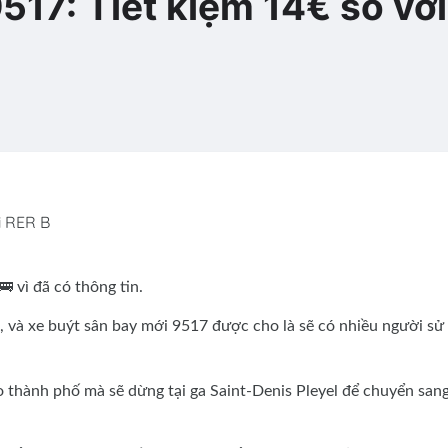
517: Tiết kiệm 14€ so vớ
i RER B
🚌 vì đã có thông tin.
3, và xe buýt sân bay mới 9517 được cho là sẽ có nhiều người sử
o thành phố mà sẽ dừng tại ga Saint-Denis Pleyel để chuyển san