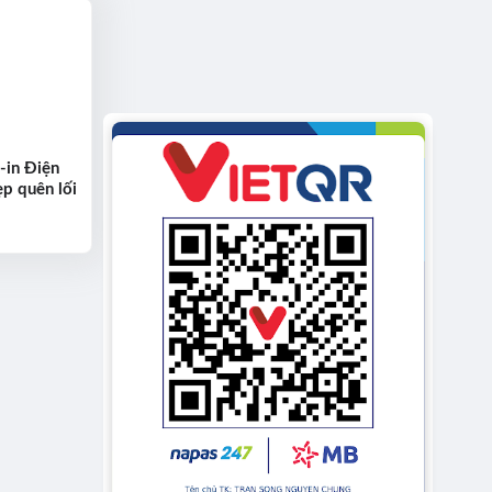
-in Điện
p quên lối