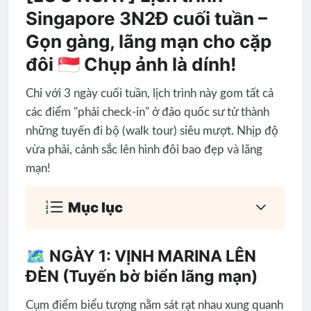
Singapore 3N2Đ cuối tuần –
Gọn gàng, lãng mạn cho cặp
đôi 🇸🇬 Chụp ảnh là dính!
Chỉ với 3 ngày cuối tuần, lịch trình này gom tất cả
các điểm "phải check-in" ở đảo quốc sư tử thành
những tuyến đi bộ (walk tour) siêu mượt. Nhịp độ
vừa phải, cảnh sắc lên hình đôi bao đẹp và lãng
mạn!
Mục lục
🗺️ NGÀY 1: VỊNH MARINA LÊN
ĐÈN (Tuyến bờ biển lãng mạn)
Cụm điểm biểu tượng nằm sát rạt nhau xung quanh