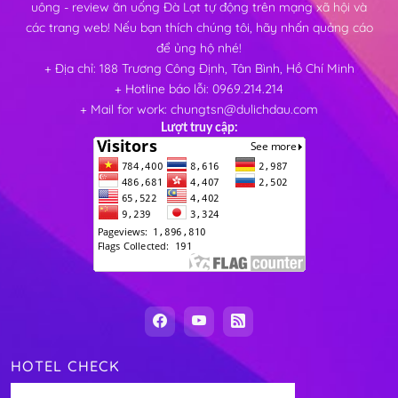
uông - review ăn uống Đà Lạt tự động trên mạng xã hội và
các trang web! Nếu bạn thích chúng tôi, hãy nhấn quảng cáo
để ủng hộ nhé!
+ Địa chỉ: 188 Trương Công Định, Tân Bình, Hồ Chí Minh
+ Hotline báo lỗi: 0969.214.214
+ Mail for work: chungtsn@dulichdau.com
Lượt truy cập:
HOTEL CHECK