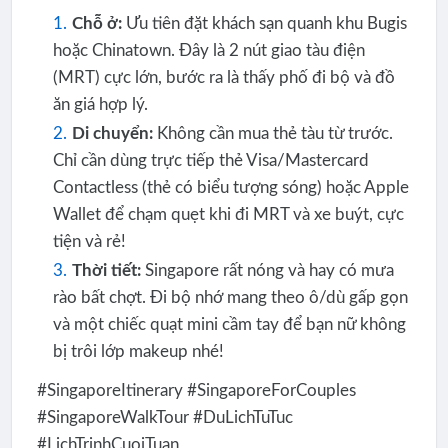
Chỗ ở:
Ưu tiên đặt khách sạn quanh khu Bugis
hoặc Chinatown. Đây là 2 nút giao tàu điện
(MRT) cực lớn, bước ra là thấy phố đi bộ và đồ
ăn giá hợp lý.
Di chuyển:
Không cần mua thẻ tàu từ trước.
Chỉ cần dùng trực tiếp thẻ Visa/Mastercard
Contactless (thẻ có biểu tượng sóng) hoặc Apple
Wallet để chạm quẹt khi đi MRT và xe buýt, cực
tiện và rẻ!
Thời tiết:
Singapore rất nóng và hay có mưa
rào bất chợt. Đi bộ nhớ mang theo ô/dù gấp gọn
và một chiếc quạt mini cầm tay để bạn nữ không
bị trôi lớp makeup nhé!
#SingaporeItinerary #SingaporeForCouples
#SingaporeWalkTour #DuLichTuTuc
#LichTrinhCuoiTuan