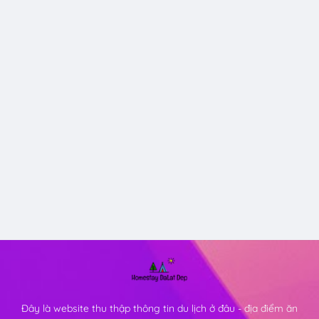
Đây là website thu thập thông tin du lịch ở đâu - địa điểm ăn