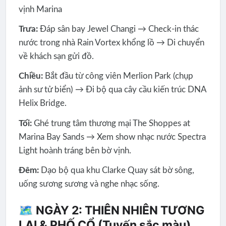
vịnh Marina
Trưa:
Đáp sân bay Jewel Changi → Check-in thác
nước trong nhà Rain Vortex khổng lồ → Di chuyển
về khách sạn gửi đồ.
Chiều:
Bắt đầu từ công viên Merlion Park (chụp
ảnh sư tử biển) → Đi bộ qua cây cầu kiến trúc DNA
Helix Bridge.
Tối:
Ghé trung tâm thương mại The Shoppes at
Marina Bay Sands → Xem show nhạc nước Spectra
Light hoành tráng bên bờ vịnh.
Đêm:
Dạo bộ qua khu Clarke Quay sát bờ sông,
uống sương sương và nghe nhạc sống.
🗺️ NGÀY 2: THIÊN NHIÊN TƯƠNG
LAI & PHỐ CỔ (Tuyến sắc màu)