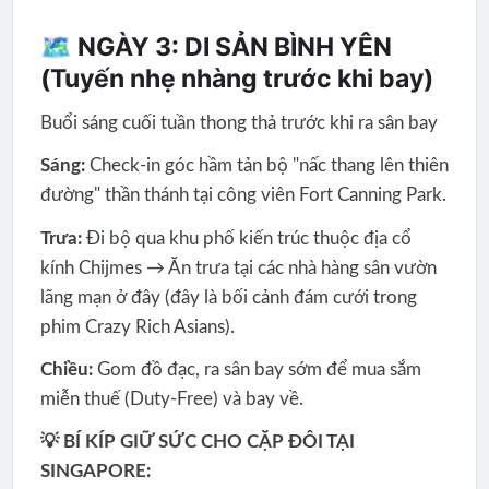
🗺️ NGÀY 3: DI SẢN BÌNH YÊN
(Tuyến nhẹ nhàng trước khi bay)
Buổi sáng cuối tuần thong thả trước khi ra sân bay
Sáng:
Check-in góc hầm tản bộ "nấc thang lên thiên
đường" thần thánh tại công viên Fort Canning Park.
Trưa:
Đi bộ qua khu phố kiến trúc thuộc địa cổ
kính Chijmes → Ăn trưa tại các nhà hàng sân vườn
lãng mạn ở đây (đây là bối cảnh đám cưới trong
phim Crazy Rich Asians).
Chiều:
Gom đồ đạc, ra sân bay sớm để mua sắm
miễn thuế (Duty-Free) và bay về.
💡 BÍ KÍP GIỮ SỨC CHO CẶP ĐÔI TẠI
SINGAPORE: