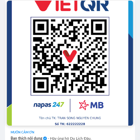
MUỐN CẢM ƠN
Bạn thích nội dung
- Hãy ủng hộ Du Lịch Đâu.