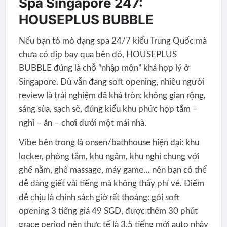
Spa Singapore 247:
HOUSEPLUS BUBBLE
Nếu bạn tò mò dạng spa 24/7 kiểu Trung Quốc mà
chưa có dịp bay qua bên đó, HOUSEPLUS
BUBBLE đúng là chỗ “nhập môn” khá hợp lý ở
Singapore. Dù vẫn đang soft opening, nhiều người
review là trải nghiệm đã khá tròn: không gian rộng,
sáng sủa, sạch sẽ, đúng kiểu khu phức hợp tắm –
nghỉ – ăn – chơi dưới một mái nhà.
Vibe bên trong là onsen/bathhouse hiện đại: khu
locker, phòng tắm, khu ngâm, khu nghỉ chung với
ghế nằm, ghế massage, máy game… nên bạn có thể
dễ dàng giết vài tiếng mà không thấy phí vé. Điểm
dễ chịu là chính sách giờ rất thoáng: gói soft
opening 3 tiếng giá 49 SGD, được thêm 30 phút
grace period nên thực tế là 3.5 tiếng mới auto nhảy