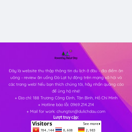
Đây là website thu thập thông tin du lịch ở đâu - địa điểm ăn
uông - review ăn uống Đà Lạt tự động trên mạng xã hội và
các trang web! Nếu bạn thích chúng tôi, hãy nhấn quảng cáo
để ủng hộ nhé!
+ Địa chỉ: 188 Trương Công Định, Tân Bình, Hồ Chí Minh
+ Hotline báo lỗi: 0969.214.214
+ Mail for work: chungtsn@dulichdau.com
Lượt truy cập: