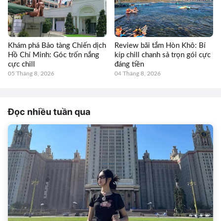
Khám phá Bảo tàng Chiến dịch
Review bãi tắm Hòn Khô: Bí
Hồ Chí Minh: Góc trốn nắng
kíp chill chanh sả trọn gói cực
cực chill
đáng tiền
05 Tháng 8, 2026
04 Tháng 8, 2026
Đọc nhiều tuần qua