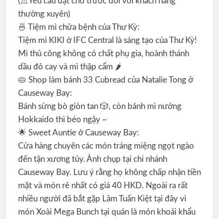
(⚠️Yêu cầu đặt chỗ trước đối với khách hàng
thường xuyên)
🍜 Tiệm mì chữa bệnh của Thư Kỳ:
Tiệm mì KIKI ở IFC Central là sáng tạo của Thư Kỳ!
Mì thủ công không có chất phụ gia, hoành thánh
dầu đỏ cay và mì thập cẩm 🌶️
🥧 Shop làm bánh 33 Cubread của Natalie Tong ở
Causeway Bay:
Bánh sừng bò giòn tan 🎲, còn bánh mì nướng
Hokkaido thì béo ngậy ~
🌟 Sweet Auntie ở Causeway Bay:
Cửa hàng chuyên các món tráng miệng ngọt ngào
đến tận xương tủy. Ảnh chụp tại chi nhánh
Causeway Bay. Lưu ý rằng họ không chấp nhận tiền
mặt và món rẻ nhất có giá 40 HKD. Ngoài ra rất
nhiều người đã bắt gặp Lâm Tuấn Kiệt tại đây vì
món Xoài Mega Bunch tại quán là món khoái khẩu