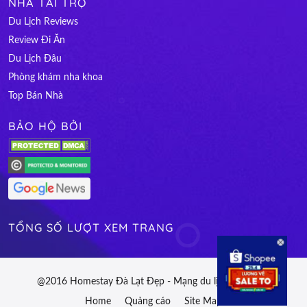
NHÀ TÀI TRỢ
Du Lịch Reviews
Review Đi Ăn
Du Lịch Đâu
Phòng khám nha khoa
Top Bán Nhà
BẢO HỘ BỞI
TỔNG SỐ LƯỢT XEM TRANG
@2016 Homestay Đà Lạt Đẹp - Mạng du lịch Việt Nam
Home
Quảng cáo
Site Map