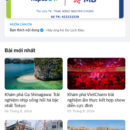
MUỐN CẢM ƠN
Bạn thích nội dung
- Hãy ủng hộ Du Lịch Đâu.
Bài mới nhất
Khám phá Ga Shinagawa: Trải
Khám phá VietCharm trải
nghiệm nhịp sống hối hả bậc
nghiệm ẩm thực kết hợp show
nhất Tokyo
diễn cực đỉnh
06 Tháng 8, 2026
05 Tháng 8, 2026