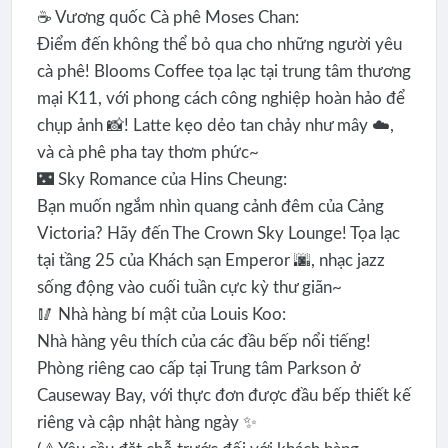
☕️ Vương quốc Cà phê Moses Chan:
Điểm đến không thể bỏ qua cho những người yêu
cà phê! Blooms Coffee tọa lạc tại trung tâm thương
mại K11, với phong cách công nghiệp hoàn hảo để
chụp ảnh 📸! Latte kẹo dẻo tan chảy như mây ☁️,
và cà phê pha tay thơm phức~
🌃 Sky Romance của Hins Cheung:
Bạn muốn ngắm nhìn quang cảnh đêm của Cảng
Victoria? Hãy đến The Crown Sky Lounge! Tọa lạc
tại tầng 25 của Khách sạn Emperor 🌆, nhạc jazz
sống động vào cuối tuần cực kỳ thư giãn~
🥢 Nhà hàng bí mật của Louis Koo:
Nhà hàng yêu thích của các đầu bếp nổi tiếng!
Phòng riêng cao cấp tại Trung tâm Parkson ở
Causeway Bay, với thực đơn được đầu bếp thiết kế
riêng và cập nhật hàng ngày ✨