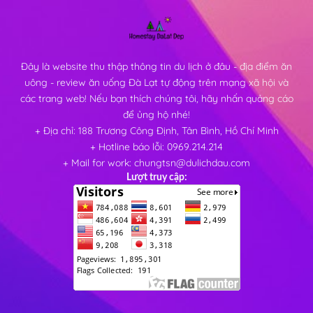
Đây là website thu thập thông tin du lịch ở đâu - địa điểm ăn
uông - review ăn uống Đà Lạt tự động trên mạng xã hội và
các trang web! Nếu bạn thích chúng tôi, hãy nhấn quảng cáo
để ủng hộ nhé!
+ Địa chỉ: 188 Trương Công Định, Tân Bình, Hồ Chí Minh
+ Hotline báo lỗi: 0969.214.214
+ Mail for work: chungtsn@dulichdau.com
Lượt truy cập: