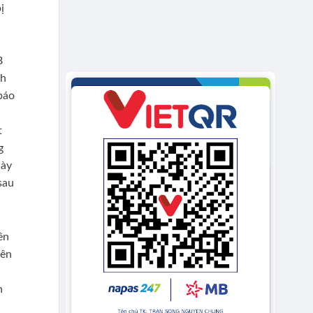
ị
B
nh
báo
t
g
này
sau
ên
yên
h