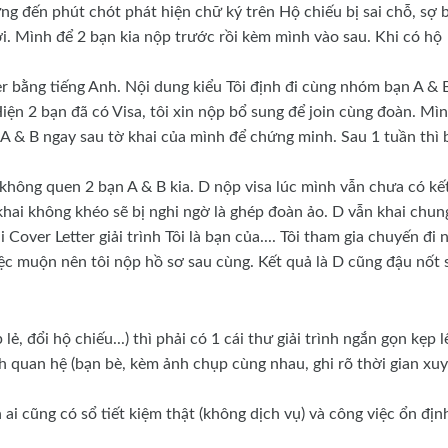
g đến phút chót phát hiện chữ ký trên Hộ chiếu bị sai chỗ, sợ b
ới. Mình để 2 bạn kia nộp trước rồi kèm mình vào sau. Khi có hộ
r bằng tiếng Anh. Nội dung kiểu Tôi định đi cùng nhóm bạn A & 
iện 2 bạn đã có Visa, tôi xin nộp bổ sung để join cùng đoàn. Mì
A & B ngay sau tờ khai của mình để chứng minh. Sau 1 tuần thì 
 không quen 2 bạn A & B kia. D nộp visa lúc mình vẫn chưa có kế
hai không khéo sẽ bị nghi ngờ là ghép đoàn ảo. D vẫn khai chun
 Cover Letter giải trình Tôi là bạn của.... Tôi tham gia chuyến đi 
ệc muộn nên tôi nộp hồ sơ sau cùng. Kết quả là D cũng đậu nốt 
, đổi hộ chiếu...) thì phải có 1 cái thư giải trình ngắn gọn kẹp l
h quan hệ (bạn bè, kèm ảnh chụp cùng nhau, ghi rõ thời gian xu
i cũng có sổ tiết kiệm thật (không dịch vụ) và công việc ổn địn