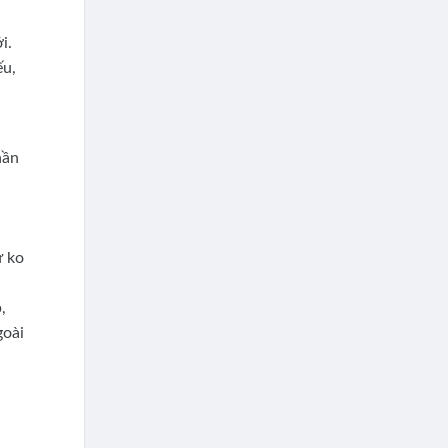
i.
ếu,
hần
ứ ko
,
goài