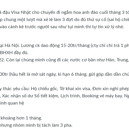
đậu Visa Nhật cho chuyến đi ngắm hoa anh đào cuối tháng 3 tớ
chung một lượt mà xé lẻ làm 3 đợt do đủ thứ sự cố (sai hộ chi
vào cảnh kẻ trước người sau như tụi mình thì tự tin xử lý nhé.
ại Hà Nội. Lương ck dao động 15-20tr/tháng (cty chỉ chi trả 1 p
g BHXH đầy đủ.
022. Còn lại chúng mình cũng đi các nước cơ bản như Hàn, Trung,
100tr (hầu hết là mở sát ngày, kì hạn 6 tháng. gửi góp dần dần ch
y thác yêu cầu: Hộ chiếu gốc, Tờ khai xin visa, Đơn xin nghỉ phép
 Xác nhận số dư Sổ tiết kiệm, Lịch trình, Booking vé máy bay. N
minh quan hệ
 khoảng hơn 1 tháng.
 nhưng nhóm mình bị tách làm 3 pha.