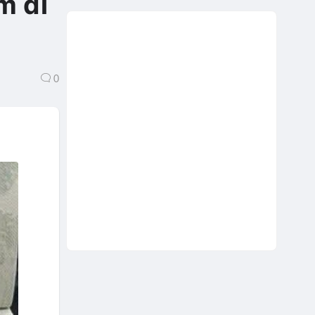
m đi
0