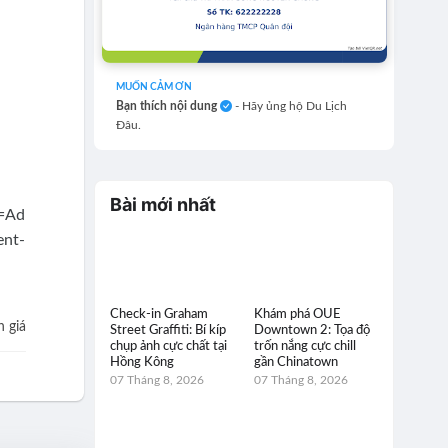
MUỐN CẢM ƠN
Bạn thích nội dung
- Hãy ủng hộ Du Lịch
Đâu.
Bài mới nhất
Check-in Graham
Khám phá OUE
 giá
Street Graffiti: Bí kíp
Downtown 2: Tọa độ
chụp ảnh cực chất tại
trốn nắng cực chill
Hồng Kông
gần Chinatown
07 Tháng 8, 2026
07 Tháng 8, 2026