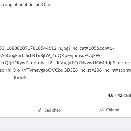
rọng phải nhắc lại 3 lần
4.8
/
42
đánh
Chia sẻ
Sao chép