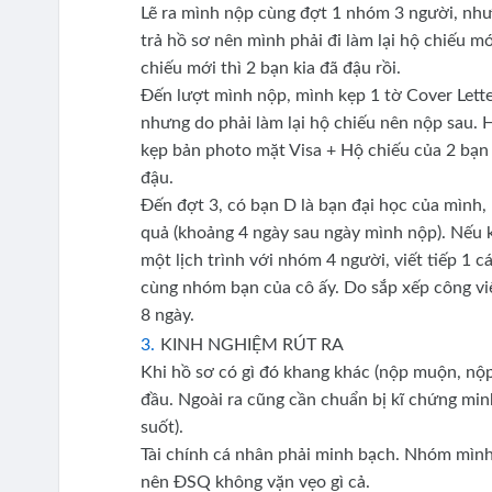
Lẽ ra mình nộp cùng đợt 1 nhóm 3 người, nhưn
trả hồ sơ nên mình phải đi làm lại hộ chiếu m
chiếu mới thì 2 bạn kia đã đậu rồi.
Đến lượt mình nộp, mình kẹp 1 tờ Cover Lette
nhưng do phải làm lại hộ chiếu nên nộp sau. H
kẹp bản photo mặt Visa + Hộ chiếu của 2 bạn 
đậu.
Đến đợt 3, có bạn D là bạn đại học của mình,
quả (khoảng 4 ngày sau ngày mình nộp). Nếu k
một lịch trình với nhóm 4 người, viết tiếp 1 cái
cùng nhóm bạn của cô ấy. Do sắp xếp công vi
8 ngày.
KINH NGHIỆM RÚT RA
Khi hồ sơ có gì đó khang khác (nộp muộn, nộp lẻ
đầu. Ngoài ra cũng cần chuẩn bị kĩ chứng min
suốt).
Tài chính cá nhân phải minh bạch. Nhóm mình a
nên ĐSQ không vặn vẹo gì cả.