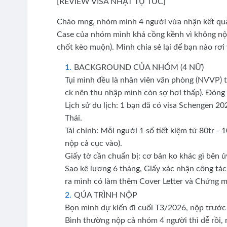
[REVIEW VISA NHẬT TỰ TÚC]
Chào mng, nhóm mình 4 người vừa nhận kết quả 
Case của nhóm mình khá cồng kềnh vì không nộp 
chốt kèo muộn). Mình chia sẻ lại để bạn nào rơi 
BACKGROUND CỦA NHÓM (4 NỮ)
Tụi mình đều là nhân viên văn phòng (NVVP) t
ck nên thu nhập mình còn sợ hơi thấp). Đón
Lịch sử du lịch: 1 bạn đã có visa Schengen 2
Thái.
Tài chính: Mỗi người 1 sổ tiết kiệm từ 80tr - 
nộp cả cục vào).
Giấy tờ cần chuẩn bị: cơ bản ko khác gì bên ủ
Sao kê lương 6 tháng, Giấy xác nhận công tác,
ra mình có làm thêm Cover Letter và Chứng 
QÚA TRÌNH NỘP
Bọn mình dự kiến đi cuối T3/2026, nộp trước
Bình thường nộp cả nhóm 4 người thì dễ rồi,