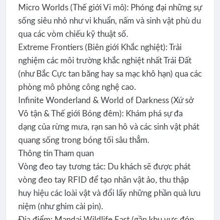
​Micro Worlds (Thế giới Vi mô): Phóng đại những sự
sống siêu nhỏ như vi khuẩn, nấm và sinh vật phù du
qua các vòm chiếu kỹ thuật số.
​Extreme Frontiers (Biên giới Khắc nghiệt): Trải
nghiệm các môi trường khắc nghiệt nhất Trái Đất
(như Bắc Cực tan băng hay sa mạc khô hạn) qua các
phòng mô phỏng công nghệ cao.
​Infinite Wonderland & World of Darkness (Xứ sở
Vô tận & Thế giới Bóng đêm): Khám phá sự đa
dạng của rừng mưa, rạn san hô và các sinh vật phát
quang sống trong bóng tối sâu thẳm.
​Thông tin Tham quan
​Vòng đeo tay tương tác: Du khách sẽ được phát
vòng đeo tay RFID để tạo nhân vật ảo, thu thập
huy hiệu các loài vật và đổi lấy những phần quà lưu
niệm (như ghim cài pin).
​Địa điểm: Mandai Wildlife East (gần khu vực đón