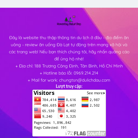
Đây là website thu thập thông tin du lịch ở đâu - địa điểm ăn
uông - review ăn uống Đà Lạt tự động trên mạng xã hội và
các trang web! Nếu bạn thích chúng tôi, hãy nhấn quảng cáo
để ủng hộ nhé!
+ Địa chỉ: 188 Trương Công Định, Tân Bình, Hồ Chí Minh
+ Hotline báo lỗi: 0969.214.214
+ Mail for work: chungtsn@dulichdau.com
Lượt truy cập: