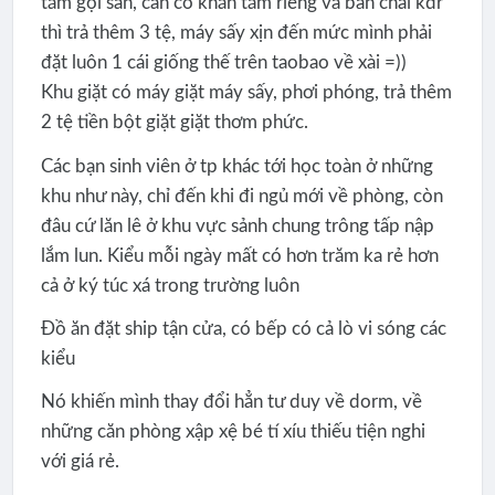
tắm gội sẵn, cần có khăn tắm riêng và bàn chải kdr
thì trả thêm 3 tệ, máy sấy xịn đến mức mình phải
đặt luôn 1 cái giống thế trên taobao về xài =))
Khu giặt có máy giặt máy sấy, phơi phóng, trả thêm
2 tệ tiền bột giặt giặt thơm phức.
Các bạn sinh viên ở tp khác tới học toàn ở những
khu như này, chỉ đến khi đi ngủ mới về phòng, còn
đâu cứ lăn lê ở khu vực sảnh chung trông tấp nập
lắm lun. Kiểu mỗi ngày mất có hơn trăm ka rẻ hơn
cả ở ký túc xá trong trường luôn
Đồ ăn đặt ship tận cửa, có bếp có cả lò vi sóng các
kiểu
Nó khiến mình thay đổi hẳn tư duy về dorm, về
những căn phòng xập xệ bé tí xíu thiếu tiện nghi
với giá rẻ.