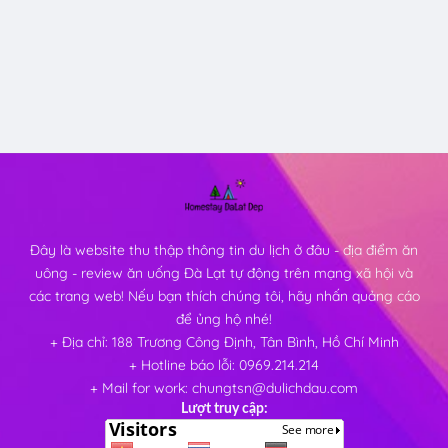
Đây là website thu thập thông tin du lịch ở đâu - địa điểm ăn
uông - review ăn uống Đà Lạt tự động trên mạng xã hội và
các trang web! Nếu bạn thích chúng tôi, hãy nhấn quảng cáo
để ủng hộ nhé!
+ Địa chỉ: 188 Trương Công Định, Tân Bình, Hồ Chí Minh
+ Hotline báo lỗi: 0969.214.214
+ Mail for work: chungtsn@dulichdau.com
Lượt truy cập: