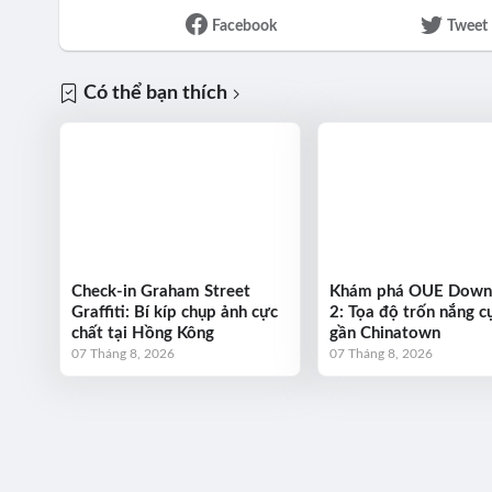
Facebook
Tweet
Có thể bạn thích
Check-in Graham Street
Khám phá OUE Dow
Graffiti: Bí kíp chụp ảnh cực
2: Tọa độ trốn nắng cự
chất tại Hồng Kông
gần Chinatown
07 Tháng 8, 2026
07 Tháng 8, 2026