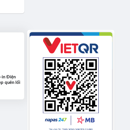
-in Điện
p quên lối