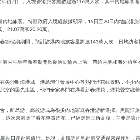
大年初四），入境香港旅客總數超過116萬人次，其中內地旅客逾
量內地旅客。特區政府入境處數據顯示，15日至20日內地訪港旅
萬、21.07萬和20.90萬。
春節假期期間，預計訪港內地旅客量將達143萬人次，日均訪客
香港丙午馬年新春期間歡慶活動輪番上演，帶給內地和海外旅客
在尖沙咀海港城、港島灣仔會展中心等熱門煙花觀景點，不少內
北京的梁先生說，他們全家專門在港看新春煙花，煙花聲交織着
會，離島游、高校游成為很多內地家庭香港游新選擇。黑龍江旅
說，這次來港除了看花車賞煙花，已經走進三所高校，主要是讓
九龍站口岸赴港旅行。她說，高鐵等內地赴港交通越來越便利，