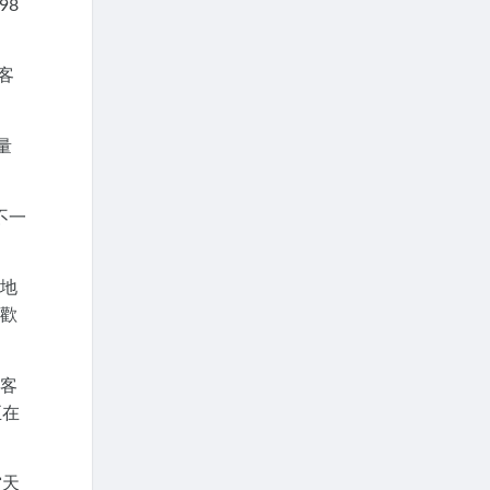
98
客
量
不一
地
歡
客
正在
當天