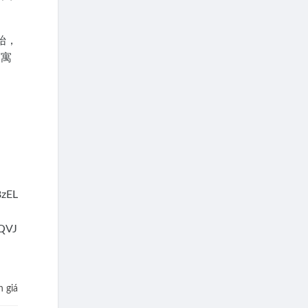
始，
福寓
 giá