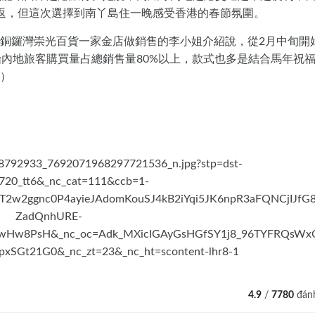
返，但這次選擇到南丫島住一晚感受香港的春節氛圍。
銅鑼灣崇光百貨一家金店做銷售的李小姐介紹說，從2月中旬開
始內地旅客購買量占總銷售量80%以上，款式也多是結合馬年祝
）
4.9
/
7780
đánh