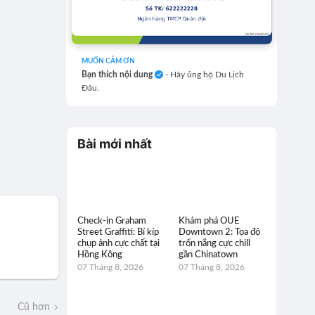
MUỐN CẢM ƠN
Bạn thích nội dung
- Hãy ủng hộ Du Lịch
Đâu.
Bài mới nhất
Check-in Graham
Khám phá OUE
Street Graffiti: Bí kíp
Downtown 2: Tọa độ
chụp ảnh cực chất tại
trốn nắng cực chill
Hồng Kông
gần Chinatown
07 Tháng 8, 2026
07 Tháng 8, 2026
Cũ hơn