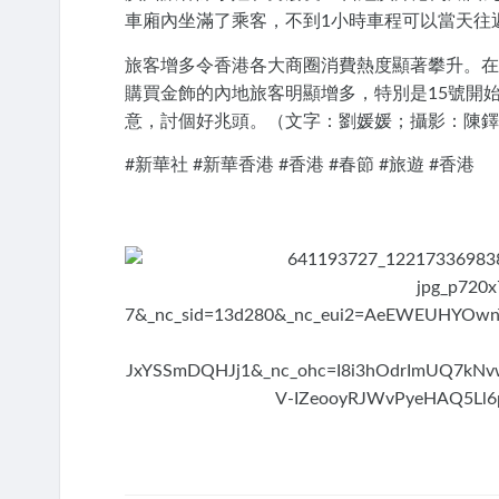
車廂內坐滿了乘客，不到1小時車程可以當天往
旅客增多令香港各大商圈消費熱度顯著攀升。在
購買金飾的內地旅客明顯增多，特別是15號開
意，討個好兆頭。（文字：劉媛媛；攝影：陳鐸
#新華社 #新華香港 #香港 #春節 #旅遊 #香港