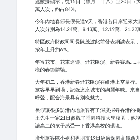
處數據顯示，從15日（臘月二十八）至20日（
萬人次，約占84%。
今年內地春節長假長達9天，香港各口岸迎來大
人次分別為14.24萬、8.43萬、12.19萬、21.22
特區政府財政司司長陳茂波此前發表網誌表示，
按年上升約6%。
年宵花市、花車巡遊、煙花匯演、新春賽馬……
樣的春節體驗。
大年初二，香港新春煙花匯演在維港上空舉行。
旅客早早到場，記錄這座城市的絢麗年味。來自
呼聲，配合海景具有別樣魅力。
長假讓很多訪港內地旅客有了深度探尋香港的機
王先生一家21日參觀了香港科技大學校園，他
讀高二的孩子感受一下香港高校的環境。
廣州旅客陳小姐和男朋友19日經廣深港高鐵西