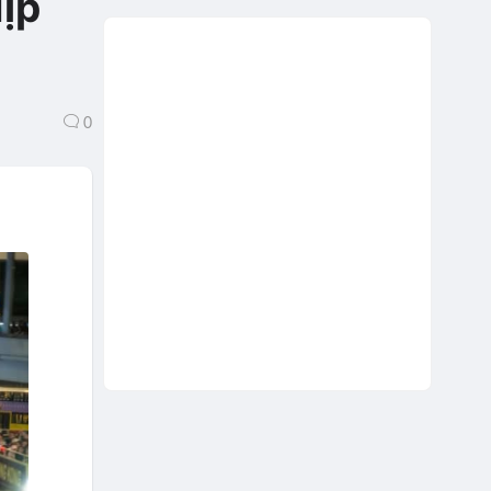
dịp
0