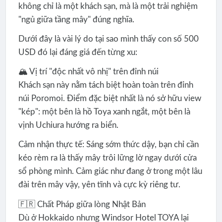
không chỉ là một khách sạn, mà là một trải nghiệm
"ngủ giữa tầng mây" đúng nghĩa.
Dưới đây là vài lý do tại sao mình thấy con số 500
USD đó lại đáng giá đến từng xu:
🏔️ Vị trí "độc nhất vô nhị" trên đỉnh núi
Khách sạn này nằm tách biệt hoàn toàn trên đỉnh
núi Poromoi. Điểm đặc biệt nhất là nó sở hữu view
"kép": một bên là hồ Toya xanh ngắt, một bên là
vịnh Uchiura hướng ra biển.
Cảm nhận thực tế: Sáng sớm thức dậy, bạn chỉ cần
kéo rèm ra là thấy mây trôi lững lờ ngay dưới cửa
sổ phòng mình. Cảm giác như đang ở trong một lâu
đài trên mây vậy, yên tĩnh và cực kỳ riêng tư.
🇫🇷 Chất Pháp giữa lòng Nhật Bản
Dù ở Hokkaido nhưng Windsor Hotel TOYA lại