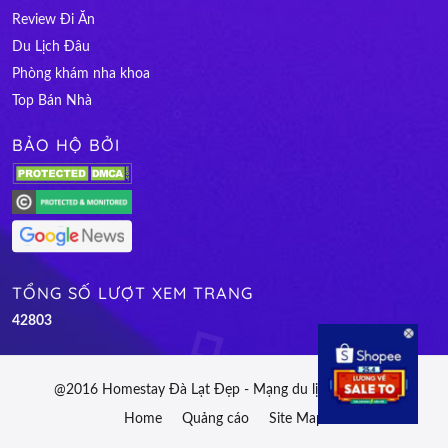
Review Đi Ăn
Du Lịch Đâu
Phòng khám nha khoa
Top Bán Nhà
BẢO HỘ BỞI
TỔNG SỐ LƯỢT XEM TRANG
4
2
8
0
3
@2016 Homestay Đà Lạt Đẹp - Mạng du lịch Việt Nam
Home
Quảng cáo
Site Map