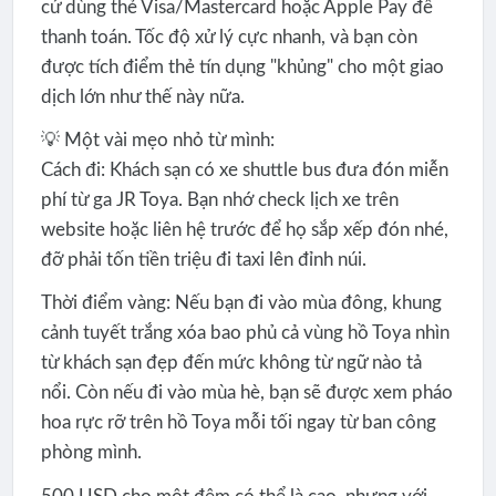
cứ dùng thẻ Visa/Mastercard hoặc Apple Pay để
thanh toán. Tốc độ xử lý cực nhanh, và bạn còn
được tích điểm thẻ tín dụng "khủng" cho một giao
dịch lớn như thế này nữa.
💡 Một vài mẹo nhỏ từ mình:
Cách đi: Khách sạn có xe shuttle bus đưa đón miễn
phí từ ga JR Toya. Bạn nhớ check lịch xe trên
website hoặc liên hệ trước để họ sắp xếp đón nhé,
đỡ phải tốn tiền triệu đi taxi lên đỉnh núi.
Thời điểm vàng: Nếu bạn đi vào mùa đông, khung
cảnh tuyết trắng xóa bao phủ cả vùng hồ Toya nhìn
từ khách sạn đẹp đến mức không từ ngữ nào tả
nổi. Còn nếu đi vào mùa hè, bạn sẽ được xem pháo
hoa rực rỡ trên hồ Toya mỗi tối ngay từ ban công
phòng mình.