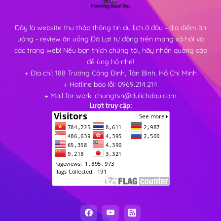
Đây là website thu thập thông tin du lịch ở đâu - địa điểm ăn
uông - review ăn uống Đà Lạt tự động trên mạng xã hội và
các trang web! Nếu bạn thích chúng tôi, hãy nhấn quảng cáo
để ủng hộ nhé!
+ Địa chỉ: 188 Trương Công Định, Tân Bình, Hồ Chí Minh
+ Hotline báo lỗi: 0969.214.214
+ Mail for work: chungtsn@dulichdau.com
Lượt truy cập: