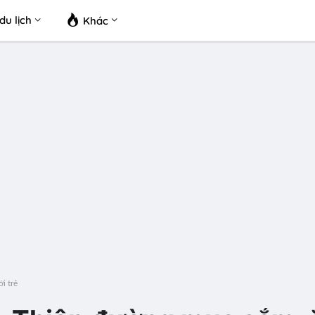
du lịch
Khác
i trẻ