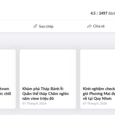
4.5
/
2497
đánh
Chia sẻ
Sao chép
ntown
Khám phá Tháp Bánh Ít:
Kinh nghiệm check
c chill
Quần thể tháp Chăm nghìn
gió Phương Mai đẹ
năm view triệu đô
về tại Quy Nhơn
07 Tháng 8, 2026
07 Tháng 8, 2026