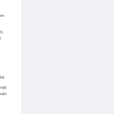
iam
ó,
i
hẻ.
 một
 nên