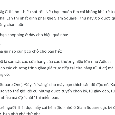
g C thì hơi thiếu sót rồi. Nếu bạn muốn tìm cái không khí trẻ tr
Thái Lan thì nhất định phải ghé Siam Square. Khu này giờ được q
ông chán luôn.
ể bạn shopping ở đây cho hiệu quả nha:
t
 gu nào cũng có chỗ cho bạn hết:
ộ là san sát các cửa hàng của các thương hiệu lớn như Adidas,
ó các chương trình giảm giá trực tiếp tại cửa hàng (Outlet) mà
ng có.
quare One): Đây là "vàng" cho mấy bạn thích săn đồ độc nè. X
ạc vào thế giới đồ cũ nhưng được tuyển chọn kỹ, từ giày dép, tú
nhiều mà độ "chất" thì miễn bàn.
 trẻ người Thái dọc mấy cái hẻm (Soi) nhỏ ở Siam Square cực kỳ 
g, bạn nhớ ghé thử nha.