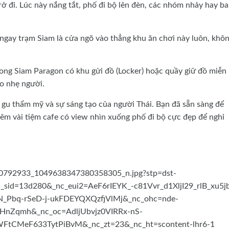
trở đi. Lúc này nắng tắt, phố đi bộ lên đèn, các nhóm nhảy hay b
g ngay trạm Siam là cửa ngõ vào thẳng khu ăn chơi này luôn, khôn
rong Siam Paragon có khu gửi đồ (Locker) hoặc quầy giữ đồ miễn 
ho nhẹ người.
i gu thẩm mỹ và sự sáng tạo của người Thái. Bạn đã sẵn sàng để
êm vài tiệm cafe có view nhìn xuống phố đi bộ cực đẹp để nghỉ