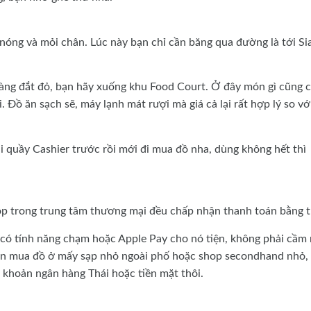
nóng và mỏi chân. Lúc này bạn chỉ cần băng qua đường là tới S
hàng đắt đỏ, bạn hãy xuống khu Food Court. Ở đây món gì cũng c
 Đồ ăn sạch sẽ, máy lạnh mát rượi mà giá cả lại rất hợp lý so vớ
i quầy Cashier trước rồi mới đi mua đồ nha, dùng không hết thì
op trong trung tâm thương mại đều chấp nhận thanh toán bằng t
có tính năng chạm hoặc Apple Pay cho nó tiện, không phải cầm
 bạn mua đồ ở mấy sạp nhỏ ngoài phố hoặc shop secondhand nhỏ,
n khoản ngân hàng Thái hoặc tiền mặt thôi.