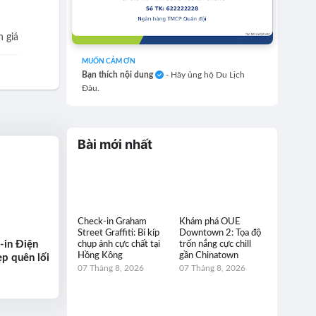
 giá
MUỐN CẢM ƠN
Bạn thích nội dung
- Hãy ủng hộ Du Lịch
Đâu.
Bài mới nhất
Check-in Graham
Khám phá OUE
Street Graffiti: Bí kíp
Downtown 2: Tọa độ
-in Điện
chụp ảnh cực chất tại
trốn nắng cực chill
Hồng Kông
gần Chinatown
p quên lối
07 Tháng 8, 2026
07 Tháng 8, 2026