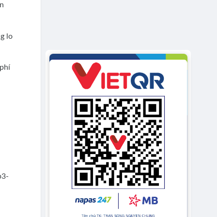
an
g lo
phí