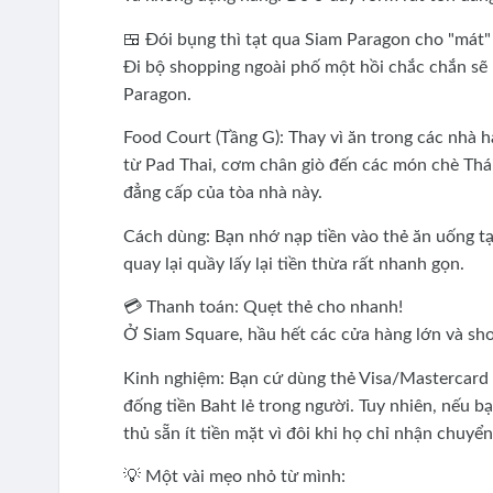
🍱 Đói bụng thì tạt qua Siam Paragon cho "mát"
Đi bộ shopping ngoài phố một hồi chắc chắn sẽ 
Paragon.
Food Court (Tầng G): Thay vì ăn trong các nhà 
từ Pad Thai, cơm chân giò đến các món chè Thái.
đẳng cấp của tòa nhà này.
Cách dùng: Bạn nhớ nạp tiền vào thẻ ăn uống tạ
quay lại quầy lấy lại tiền thừa rất nhanh gọn.
💳 Thanh toán: Quẹt thẻ cho nhanh!
Ở Siam Square, hầu hết các cửa hàng lớn và sh
Kinh nghiệm: Bạn cứ dùng thẻ Visa/Mastercard 
đống tiền Baht lẻ trong người. Tuy nhiên, nếu
thủ sẵn ít tiền mặt vì đôi khi họ chỉ nhận chuyể
💡 Một vài mẹo nhỏ từ mình: