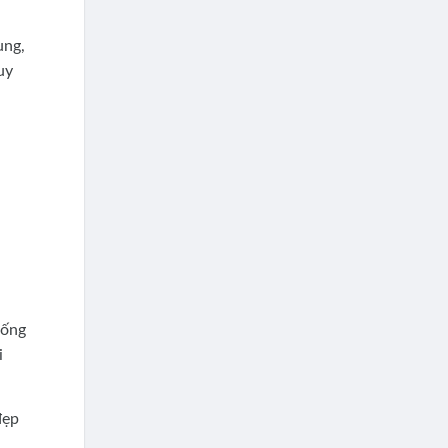
ung,
uy
uống
i
đẹp