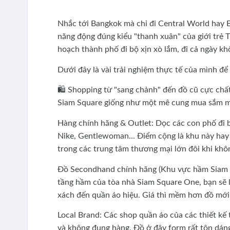
Nhắc tới Bangkok mà chỉ đi Central World hay Bi
năng động đúng kiểu "thanh xuân" của giới trẻ 
hoạch thành phố đi bộ xịn xò lắm, đi cả ngày kh
Dưới đây là vài trải nghiệm thực tế của mình đ
🛍️ Shopping từ "sang chảnh" đến đồ cũ cực chấ
Siam Square giống như một mê cung mua sắm mà
Hàng chính hãng & Outlet: Dọc các con phố đi b
Nike, Gentlewoman... Điểm cộng là khu này hay c
trong các trung tâm thương mại lớn đôi khi khô
Đồ Secondhand chính hãng (Khu vực hầm Siam S
tầng hầm của tòa nhà Siam Square One, bạn sẽ l
xách đến quần áo hiệu. Giá thì mềm hơn đồ mới 
Local Brand: Các shop quần áo của các thiết kế
và không đụng hàng. Đồ ở đây form rất tôn dán