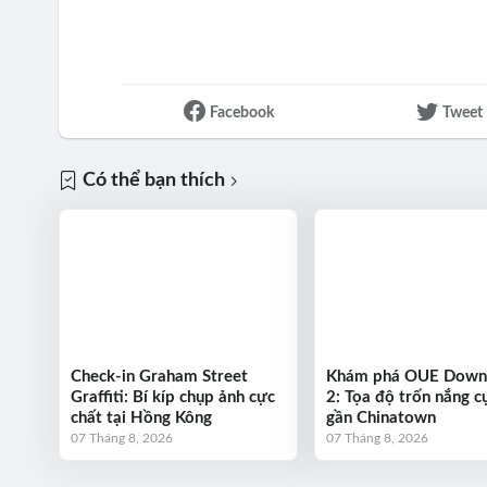
Facebook
Tweet
Có thể bạn thích
Check-in Graham Street
Khám phá OUE Dow
Graffiti: Bí kíp chụp ảnh cực
2: Tọa độ trốn nắng cự
chất tại Hồng Kông
gần Chinatown
07 Tháng 8, 2026
07 Tháng 8, 2026