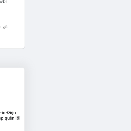
 giá
-in Điện
p quên lối