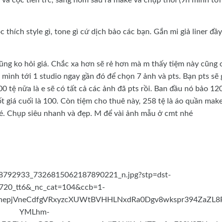
thích style gì, tone gì cứ dịch bảo các bạn. Gắn mi giả liner đầ
ũng ko hỏi giá. Chắc xa hơn sẽ rẻ hơn mà m thấy tiệm này cũng 
 mình tới 1 studio ngay gần đó để chọn 7 ảnh và pts. Bạn pts sẽ 
0 tệ nữa là e sẽ có tất cả các ảnh đã pts rồi. Ban đầu nó bảo 12
ốt giá cuối là 100. Còn tiệm cho thuê này, 258 tệ là áo quần mak
nhé. Chụp siêu nhanh và đẹp. M để vài ảnh mẫu ở cmt nhé