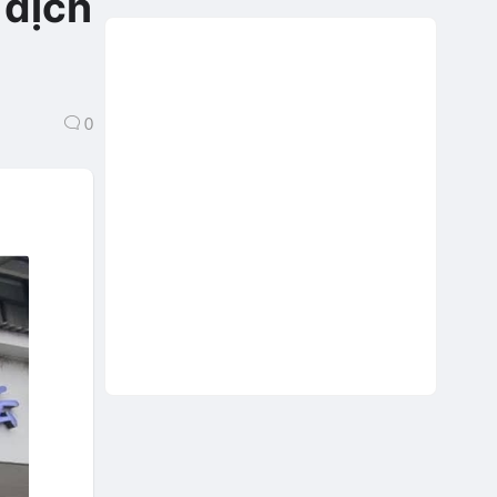
 dịch
0