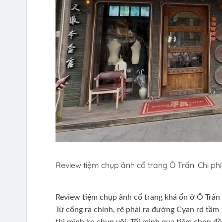
Review tiệm chụp ảnh cổ trang Ô Trấn: Chi phí
Review tiệm chụp ảnh cổ trang khá ổn ở Ô Trấn
Từ cổng ra chính, rẽ phải ra đường Cyan rd tầm 
thì mình ko chụp vội. Tối mình qua tiệm chọn đồ