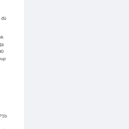
y đủ
ok
gạ
00
eup