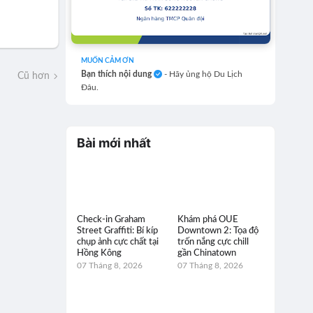
MUỐN CẢM ƠN
Bạn thích nội dung
- Hãy ủng hộ Du Lịch
Cũ hơn
Đâu.
Bài mới nhất
Check-in Graham
Khám phá OUE
Street Graffiti: Bí kíp
Downtown 2: Tọa độ
chụp ảnh cực chất tại
trốn nắng cực chill
Hồng Kông
gần Chinatown
07 Tháng 8, 2026
07 Tháng 8, 2026