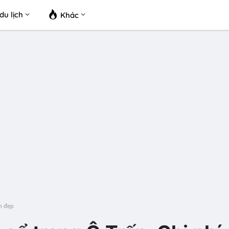
du lịch
Khác
h đẹp