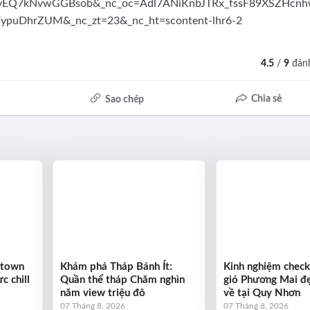
4.5
/
9
đánh
Chia sẻ
Sao chép
ntown
Khám phá Tháp Bánh Ít:
Kinh nghiệm check
c chill
Quần thể tháp Chăm nghìn
gió Phương Mai đẹ
năm view triệu đô
về tại Quy Nhơn
07 Tháng 8, 2026
07 Tháng 8, 2026