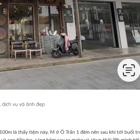
, dịch vụ và ảnh đẹp
100m là thấy tiệm này. M ở Ô Trấn 1 đêm nên sau khi tới buổi t
 và cọc tiền trc, sáng hôm sau ra make và chụp thôi (9h mình tới