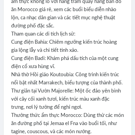
ẩm thực khổng lồ với hàng trăm quầy hàng bán đồ
ăn Morocco giá rẻ, xem các buổi biểu diễn nhào
lộn, ca nhạc dân gian và các tiết mục nghệ thuật
đường phố đặc sắc.
Tham quan các di tích lịch sử:
Cung điện Bahia: Chiêm ngưỡng kiến trúc hoàng
gia lộng lẫy và chi tiết tinh xảo.
Cung điện Badi: Khám phá dấu tích của một cung
điện cổ xưa hùng vĩ.
Nhà thờ Hồi giáo Koutoubia: Công trình kiến trúc
nổi bật nhất Marrakech, biểu tượng của thành phố.
Thư giãn tại Vườn Majorelle: Một ốc đảo yên bình
với cây cối xanh tươi, kiến trúc màu xanh đặc
trưng, nơi lý tưởng để nghỉ ngơi.
Thưởng thức ẩm thực Morocco: Dùng thử các món
ăn đường phố tại Jemaa el Fna vào buổi tối, như
tagine, couscous, và các món nướng.