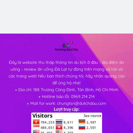
Đây là website thu thập thông tin du lịch ở đâu - địa điểm ăn
uông - review ăn uống Đà Lạt tự động trên mạng xã hội và
các trang web! Nếu bạn thích chúng tôi, hãy nhấn quảng cáo
để ủng hộ nhé!
+ Địa chỉ: 188 Trương Công Định, Tân Bình, Hồ Chí Minh
+ Hotline báo lỗi: 0969.214.214
+ Mail for work: chungtsn@dulichdau.com
Lượt truy cập: