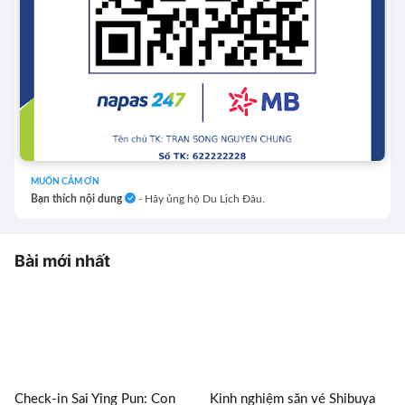
MUỐN CẢM ƠN
Bạn thích nội dung
- Hãy ủng hộ Du Lịch Đâu.
Bài mới nhất
Check-in Sai Ying Pun: Con
Kinh nghiệm săn vé Shibuya