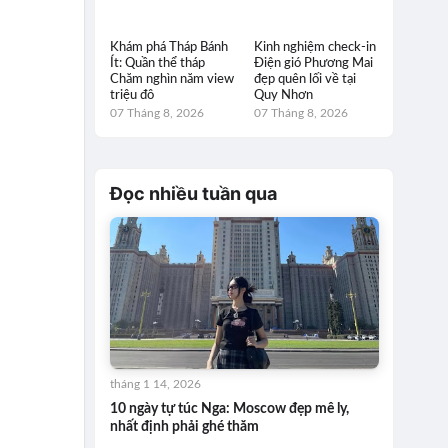
Khám phá Tháp Bánh
Kinh nghiệm check-in
Ít: Quần thể tháp
Điện gió Phương Mai
Chăm nghìn năm view
đẹp quên lối về tại
triệu đô
Quy Nhơn
07 Tháng 8, 2026
07 Tháng 8, 2026
Đọc nhiều tuần qua
tháng 1 14, 2026
10 ngày tự túc Nga: Moscow đẹp mê ly,
nhất định phải ghé thăm