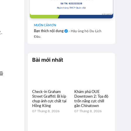
MUỐN CẢM ƠN
Bạn thích nội dung
- Hãy ủng hộ Du Lịch
.
Đâu.
Bài mới nhất
즐
Check-in Graham
Khám phá OUE
Street Graffiti: Bí kíp
Downtown 2: Tọa độ
chụp ảnh cực chất tại
trốn nắng cực chill
Hồng Kông
gần Chinatown
07 Tháng 8, 2026
07 Tháng 8, 2026