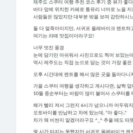
제주도 스쿠터 여행 추천 코스 후기 중 뷰가 좋
바다 앞에 위치한 카페로 통유리 너머로 노을 
사람들은 많았지만 대부분 밖을 보며 감탄하시느라
둘 다 얼죽아이지만, 서귀포 올레바이크 렌트하
여기는 라떼 맛집이더라구요!
너무 멋진 풍경
눈에 담기만 아쉬워서 사진으로도 찍어 보았는데요
역시 제주도는 직접 눈으로 담는 것이 가장 좋은 
오후 시간대에 렌트를 해서 많은 곳을 돌아다니지
가을 스쿠터 여행을 생각하고 계시다면, 살짝 덥
10월 중순부터는 바람이 많이 불어서 스쿠터를 
해가 빨리 져서 그런지 6시가 넘으니까 어두워
오토바이를 반납하고 차에 탔는데, "아 좋다.."
차가 왜 비싼지 알겠더라구요 ^_^ 추울 때도 따
몇 시간 타지는 못했지만 서귀포 올레바이크 렌