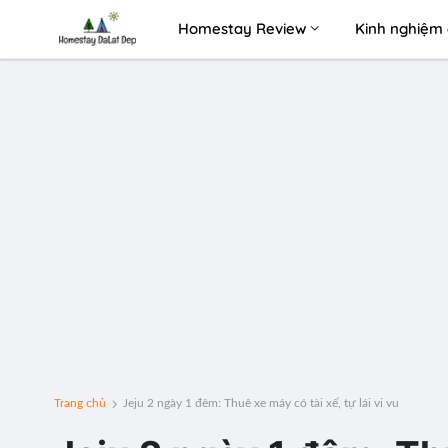
Homestay Review
Kinh nghiệm 
Trang chủ
Jeju 2 ngày 1 đêm: Thuê xe máy có tài xế, tự lái vi vu