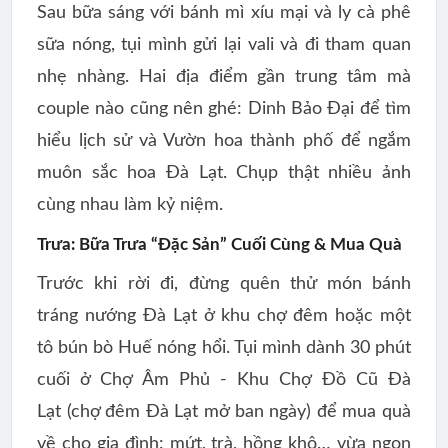
Sau bữa sáng với bánh mì xíu mại và ly cà phê
sữa nóng, tụi mình gửi lại vali và đi tham quan
nhẹ nhàng. Hai địa điểm gần trung tâm mà
couple nào cũng nên ghé:
Dinh Bảo Đại
để tìm
hiểu lịch sử và
Vườn hoa thành phố
để ngắm
muôn sắc hoa Đà Lạt. Chụp thật nhiều ảnh
cùng nhau làm kỷ niệm.
Trưa: Bữa Trưa “Đặc Sản” Cuối Cùng & Mua Quà
Trước khi rời đi, đừng quên thử món
bánh
tráng nướng Đà Lạt
ở khu chợ đêm hoặc một
tô bún bò Huế nóng hổi. Tụi mình dành 30 phút
cuối ở
Chợ Âm Phủ - Khu Chợ Đồ Cũ Đà
Lạt
(chợ đêm Đà Lạt mở ban ngày) để mua quà
về cho gia đình: mứt, trà, hồng khô… vừa ngon