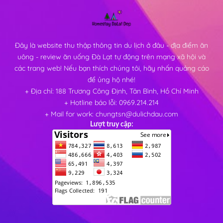
Đây là website thu thập thông tin du lịch ở đâu - địa điểm ăn
uông - review ăn uống Đà Lạt tự động trên mạng xã hội và
các trang web! Nếu bạn thích chúng tôi, hãy nhấn quảng cáo
để ủng hộ nhé!
+ Địa chỉ: 188 Trương Công Định, Tân Bình, Hồ Chí Minh
+ Hotline báo lỗi: 0969.214.214
+ Mail for work: chungtsn@dulichdau.com
Lượt truy cập: