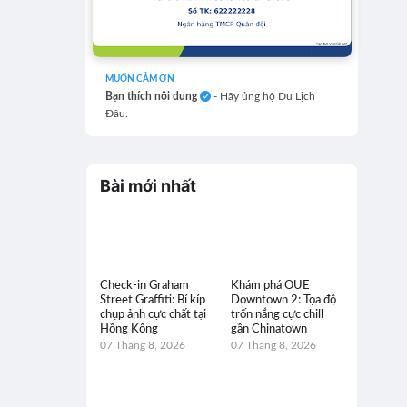
MUỐN CẢM ƠN
Bạn thích nội dung
- Hãy ủng hộ Du Lịch
Đâu.
Bài mới nhất
Check-in Graham
Khám phá OUE
Street Graffiti: Bí kíp
Downtown 2: Tọa độ
chụp ảnh cực chất tại
trốn nắng cực chill
Hồng Kông
gần Chinatown
07 Tháng 8, 2026
07 Tháng 8, 2026