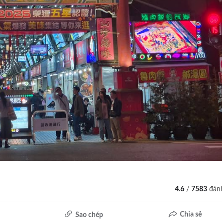
4.6
/
7583
đánh
Chia sẻ
Sao chép