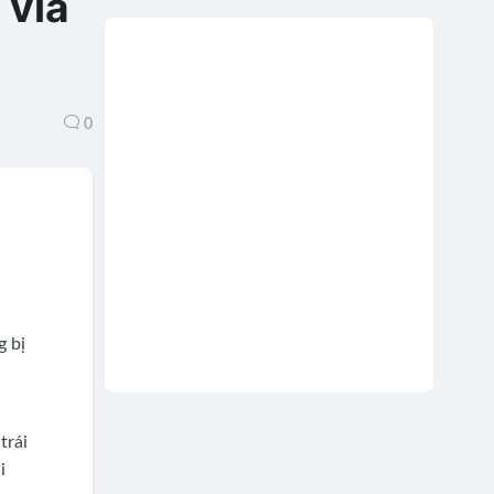
 vỉa
0
g bị
trái
i