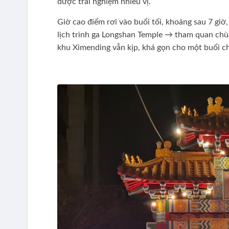
được trải nghiệm nhiều vị.
Giờ cao điểm rơi vào buổi tối, khoảng sau 7 gi
lịch trình ga Longshan Temple → tham quan ch
khu Ximending vẫn kịp, khá gọn cho một buổi chi