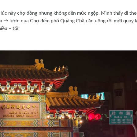
ờ, lúc này chợ đông nhưng không đến mức ngộp. Mình thấy đi the
ùa → lượn qua Chợ đêm phố Quảng Châu ăn uống rồi mới quay l
ều – tối.