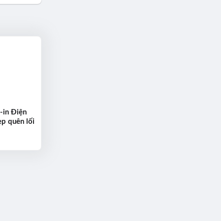
-in Điện
p quên lối