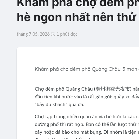
Khám phá chợ đêm ph
hè ngon nhất nên thử
tháng 7 05, 2026
1 phút đọc
Khám phá chợ đêm phố Quảng Châu: 5 món ăn
Chợ đêm phố Quảng Châu (廣州街觀光夜市) nằm sát k
đầu tiên khi bước vào là rất gần gũi: quầy xe đẩ
"bẫy du khách" quá đà.
Chợ tập trung nhiều quán ăn vỉa hè hơn là các c
đường phố thì rất hợp. Bạn có thể lần lượt thử h
cây hoặc đá bào cho mát bụng. Đi nhóm là tiện 