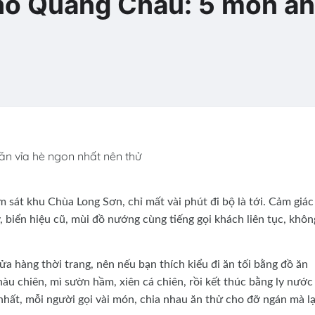
ố Quảng Châu: 5 món ăn
 vỉa hè ngon nhất nên thử
hu Chùa Long Sơn, chỉ mất vài phút đi bộ là tới. Cảm giác
y, biển hiệu cũ, mùi đồ nướng cùng tiếng gọi khách liên tục, khôn
ửa hàng thời trang, nên nếu bạn thích kiểu đi ăn tối bằng đồ ăn
àu chiên, mì sườn hầm, xiên cá chiên, rồi kết thúc bằng ly nước 
nhất, mỗi người gọi vài món, chia nhau ăn thử cho đỡ ngán mà lạ