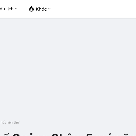
du lịch
Khác
hất nên thử