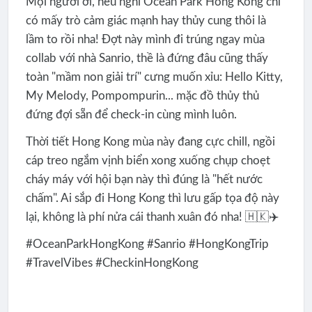
Mọi người ơi, nếu nghĩ Ocean Park Hong Kong chỉ
có mấy trò cảm giác mạnh hay thủy cung thôi là
lầm to rồi nha! Đợt này mình đi trúng ngay mùa
collab với nhà Sanrio, thề là đứng đâu cũng thấy
toàn "mầm non giải trí" cưng muốn xỉu: Hello Kitty,
My Melody, Pompompurin... mặc đồ thủy thủ
đứng đợi sẵn để check-in cùng mình luôn.
Thời tiết Hong Kong mùa này đang cực chill, ngồi
cáp treo ngắm vịnh biển xong xuống chụp choẹt
cháy máy với hội bạn này thì đúng là "hết nước
chấm". Ai sắp đi Hong Kong thì lưu gấp tọa độ này
lại, không là phí nửa cái thanh xuân đó nha! 🇭🇰✈️
#OceanParkHongKong #Sanrio #HongKongTrip
#TravelVibes #CheckinHongKong