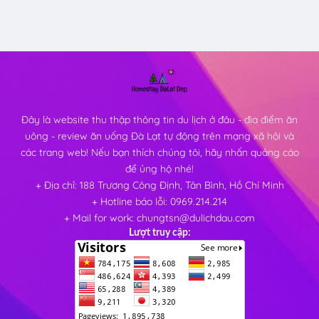
Đây là website thu thập thông tin du lịch ở đâu - địa điểm ăn
uông - review ăn uống Đà Lạt tự động trên mạng xã hội và
các trang web! Nếu bạn thích chúng tôi, hãy nhấn quảng cáo
để ủng hộ nhé!
+ Địa chỉ: 188 Trương Công Định, Tân Bình, Hồ Chí Minh
+ Hotline báo lỗi: 0969.214.214
+ Mail for work: chungtsn@dulichdau.com
Lượt truy cập: