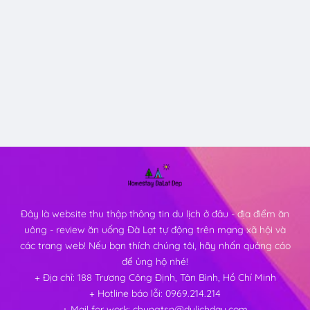
Đây là website thu thập thông tin du lịch ở đâu - địa điểm ăn
uông - review ăn uống Đà Lạt tự động trên mạng xã hội và
các trang web! Nếu bạn thích chúng tôi, hãy nhấn quảng cáo
để ủng hộ nhé!
+ Địa chỉ: 188 Trương Công Định, Tân Bình, Hồ Chí Minh
+ Hotline báo lỗi: 0969.214.214
+ Mail for work: chungtsn@dulichdau.com