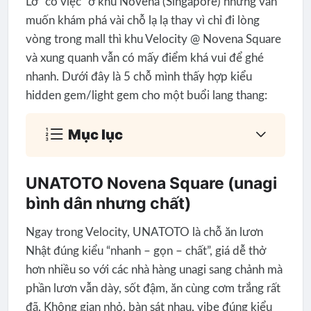
Lỡ “có việc” ở khu Novena (Singapore) nhưng vẫn
muốn khám phá vài chỗ lạ lạ thay vì chỉ đi lòng
vòng trong mall thì khu Velocity @ Novena Square
và xung quanh vẫn có mấy điểm khá vui để ghé
nhanh. Dưới đây là 5 chỗ mình thấy hợp kiểu
hidden gem/light gem cho một buổi lang thang:
Mục lục
UNATOTO Novena Square (unagi
bình dân nhưng chất)
Ngay trong Velocity, UNATOTO là chỗ ăn lươn
Nhật đúng kiểu “nhanh – gọn – chất”, giá dễ thở
hơn nhiều so với các nhà hàng unagi sang chảnh mà
phần lươn vẫn dày, sốt đậm, ăn cùng cơm trắng rất
đã. Không gian nhỏ, bàn sát nhau, vibe đúng kiểu