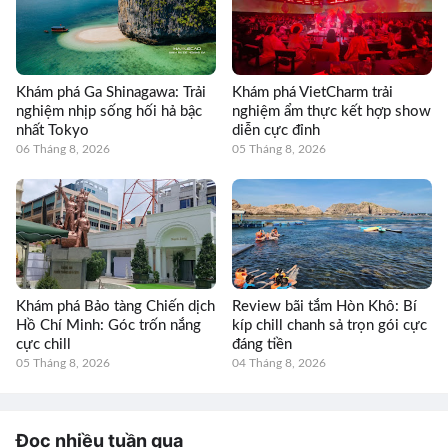
Khám phá Ga Shinagawa: Trải
Khám phá VietCharm trải
nghiệm nhịp sống hối hả bậc
nghiệm ẩm thực kết hợp show
nhất Tokyo
diễn cực đỉnh
06 Tháng 8, 2026
05 Tháng 8, 2026
Khám phá Bảo tàng Chiến dịch
Review bãi tắm Hòn Khô: Bí
Hồ Chí Minh: Góc trốn nắng
kíp chill chanh sả trọn gói cực
cực chill
đáng tiền
05 Tháng 8, 2026
04 Tháng 8, 2026
Đọc nhiều tuần qua