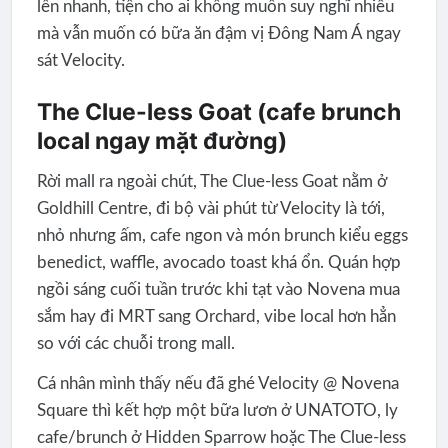
lên nhanh, tiện cho ai không muốn suy nghĩ nhiều
mà vẫn muốn có bữa ăn đậm vị Đông Nam Á ngay
sát Velocity.
The Clue-less Goat (cafe brunch
local ngay mặt đường)
Rời mall ra ngoài chút, The Clue-less Goat nằm ở
Goldhill Centre, đi bộ vài phút từ Velocity là tới,
nhỏ nhưng ấm, cafe ngon và món brunch kiểu eggs
benedict, waffle, avocado toast khá ổn. Quán hợp
ngồi sáng cuối tuần trước khi tạt vào Novena mua
sắm hay đi MRT sang Orchard, vibe local hơn hẳn
so với các chuỗi trong mall.
Cá nhân mình thấy nếu đã ghé Velocity @ Novena
Square thì kết hợp một bữa lươn ở UNATOTO, ly
cafe/brunch ở Hidden Sparrow hoặc The Clue-less