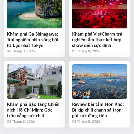
Khám phá Ga Shinagawa:
Khám phá VietCharm trải
Trải nghiệm nhịp sống hối
nghiệm ẩm thực kết hợp
hả bậc nhất Tokyo
show diễn cực đỉnh
06 Tháng 8, 2026
05 Tháng 8, 2026
Khám phá Bảo tàng Chiến
Review bãi tắm Hòn Khô:
dịch Hồ Chí Minh: Góc
Bí kíp chill chanh sả trọn
trốn nắng cực chill
gói cực đáng tiền
05 Tháng 8, 2026
04 Tháng 8, 2026