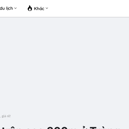
du lịch
Khác
giá rẻ!