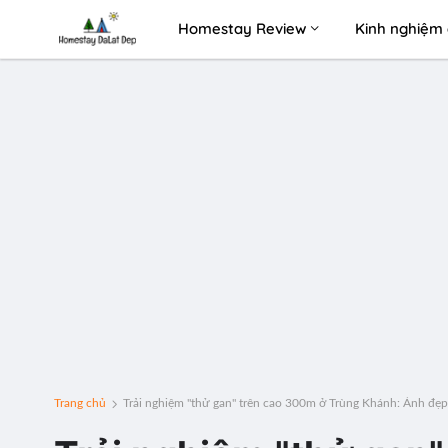
Homestay Review
Kinh nghiệm 
Trang chủ
Trải nghiệm "thử gan" trên cao 300m ở Trùng Khánh: Ảnh đẹp, 