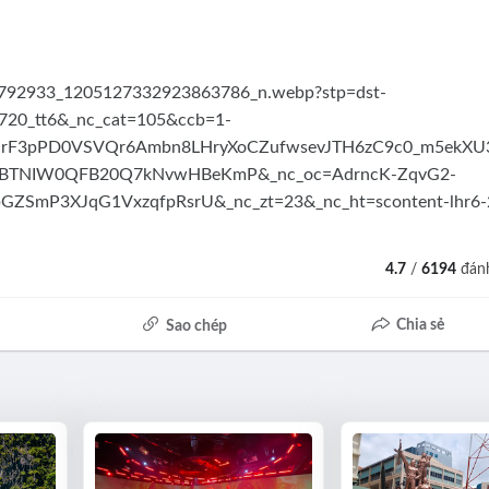
4.7
/
6194
đánh
Chia sẻ
Sao chép