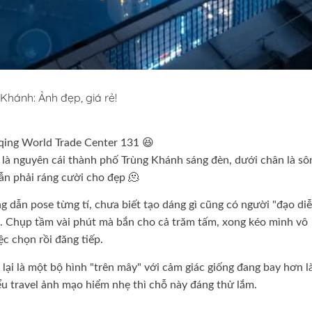
Khánh: Ảnh đẹp, giá rẻ!
ing World Trade Center 131 😆
 là nguyên cái thành phố Trùng Khánh sáng đèn, dưới chân là sô
vẫn phải ráng cười cho đẹp 🫠
ng dẫn pose từng tí, chưa biết tạo dáng gì cũng có người "đạo di
ôi. Chụp tầm vài phút mà bắn cho cả trăm tấm, xong kéo mình vô
ệc chọn rồi đăng tiếp.
i lại là một bộ hình "trên mây" với cảm giác giống đang bay hơn l
ểu travel ảnh mạo hiểm nhẹ thì chỗ này đáng thử lắm.