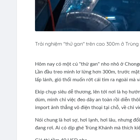
Trải nghiệm "thử gan" trên cao 300m ở Trùng 
Hôm nay có một cú "thử gan" nho nhỏ ở Chongq
Lần đầu treo mình lơ lửng hơn 300m, trước mặt
lấp lánh, gió thổi muốn rớt cái tim ra ngoài mà 
Ekip chụp siêu dễ thương, lên tới nơi là họ hướ
dùm, mình chỉ việc đeo dây an toàn rồi diễn th
import ảnh thẳng vô điện thoại tại chỗ, về chỉ vi
Nói chung là hơi sợ, hơi lạnh, hơi lâu, nhưng đổ
đang rơi. Ai có dịp ghé Trùng Khánh mà thích ki