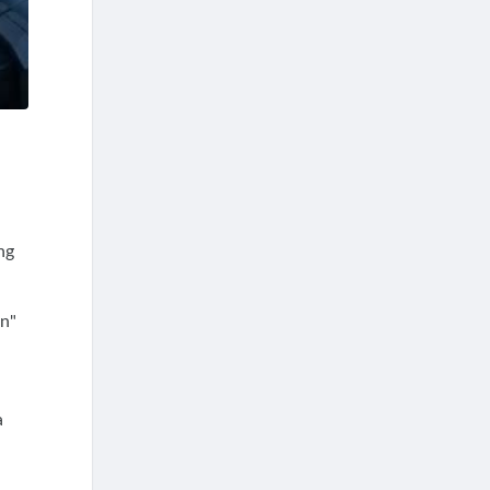
ng
ễn"
à