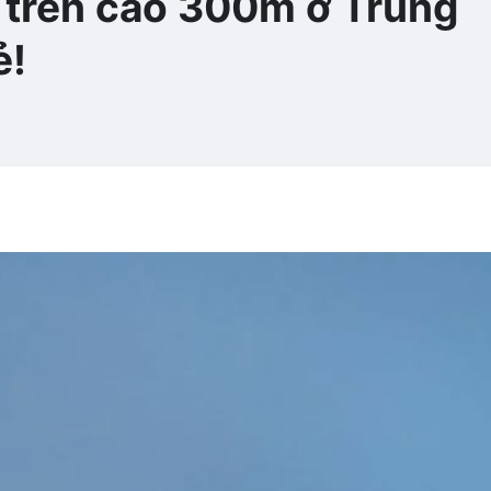
" trên cao 300m ở Trùng
ẻ!