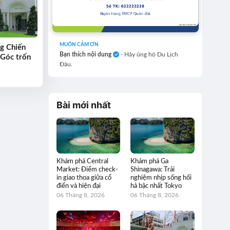
MUỐN CẢM ƠN
g Chiến
Bạn thích nội dung
- Hãy ủng hộ Du Lịch
 Góc trốn
Đâu.
Bài mới nhất
Khám phá Central
Khám phá Ga
Market: Điểm check-
Shinagawa: Trải
in giao thoa giữa cổ
nghiệm nhịp sống hối
điển và hiện đại
hả bậc nhất Tokyo
06 Tháng 8, 2026
06 Tháng 8, 2026