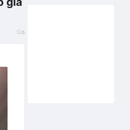
o gia
0