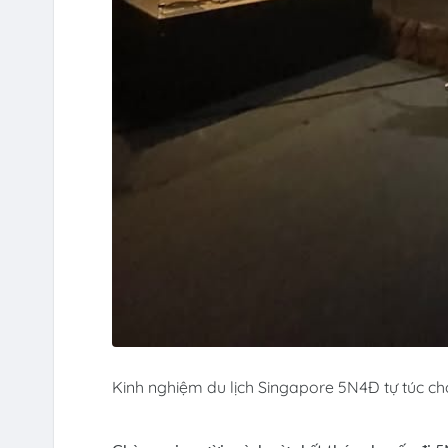
Kinh nghiệm du lịch Singapore 5N4Đ tự túc cho