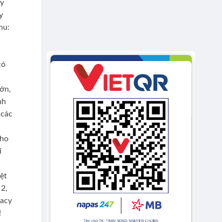
ấy
y
hu:
có
ớn,
nh
 các
cho
ỉ
ệt
 2,
macy
!