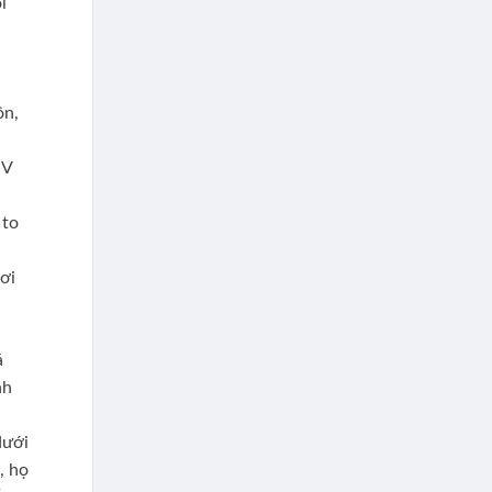
i
ôn,
 V
 to
ơi
á
nh
dưới
, họ