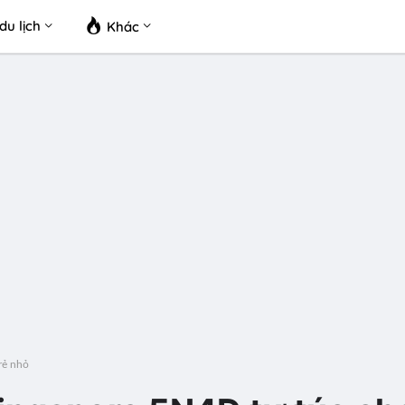
du lịch
Khác
rẻ nhỏ