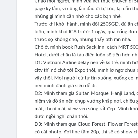
Chào mọi người, mình vừa kết thúc chuyến đi 5N4
page kỹ lắm, vì cũng lần đầu đi tự túc, lại dẫn 
những gì mình cần nhớ cho các bạn nhé.
Trước khi khởi hành, mình đổi 250SGD, đủ ăn c
luôn, mình khai ICA trước 1 ngày, qua cổng đơ
trước sợ không cho, nhưng thấy bth mn nha.
Chỗ ở, mình book Rush Sack Inn, cách MRT 500-
Hotel, dưới chân là tàu điện luôn sẽ tiện hơn nh
D1: Vietnam Airline delay nên về ks trễ, mình 
city thì nó chở tới Expo thôi, mình lơ ngơ chưa 
vậy thôi. Mọi người cứ tự tin xuống, xuống coi 
nên mình đánh giá siêu dễ đi.
D2: Mình tham gia Sultan Mosque, Hanji Land, cá
niệm và đồ ăn nên chụp vướng khắp nơi, chiều g
mát, thoải mái, view ven sông rất đẹp. Mình kh
dưới ngồi nghỉ chân thôi.
D3: Mình tham qua Cloud Forest, Flower Forest 
có cái photo, đợi line tầm 20p, thì sẽ có show c