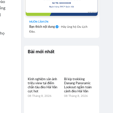
vào
ổng
g
MUỐN CẢM ƠN
Bạn thích nội dung
- Hãy ủng hộ Du Lịch
Đâu.
 họ
Bài mới nhất
Kinh nghiệm săn ảnh
Bí kíp trekking
triệu view tại điểm
Danang Panoramic
chắn tàu đèo Hải Vân
Lookout ngắm toàn
cực hot
cảnh đèo Hải Vân
08 Tháng 8, 2026
08 Tháng 8, 2026