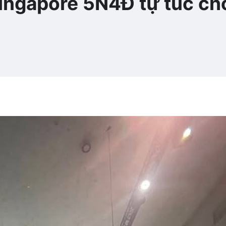
ingapore 5N4Đ tự túc ch