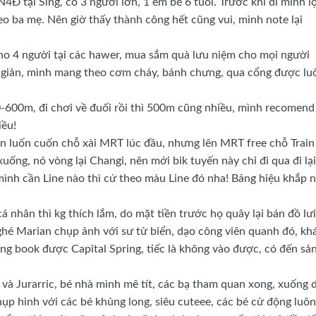
Đ tại Sing, có 3 người lớn, 1 em bé 6 tuổi. Trước khi đi mình lộ
theo ba mẹ. Nên giờ thấy thành công hết cũng vui, mình note lại
ho 4 người tại các hawer, mua sắm quà lưu niệm cho mọi người
n giản, mình mang theo cơm cháy, bánh chưng, qua cổng được lu
600m, đi chơi về đuối rồi thì 500m cũng nhiều, mình recomend
iều!
hơn luốn cuốn chỗ xài MRT lúc đầu, nhưng lên MRT free chỗ Train
xuống, nó vòng lại Changi, nên mới bik tuyến này chỉ đi qua đi lại
mình cần Line nào thì cứ theo màu Line đó nha! Bảng hiệu khắp n
 nhân thì kg thích lắm, do mặt tiền trước họ quây lại bán đồ lưi
hé Marian chụp ảnh với sư tử biển, dạo công viên quanh đó, kh
ông book được Capital Spring, tiếc là không vào được, có đến sả
và Jurarric, bé nhà mình mê tít, các bạ tham quan xong, xuống 
hụp hình với các bé khủng long, siêu cuteee, các bé cử động luôn