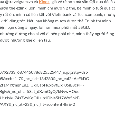
qua @travelgram.vn và
Klook
, giá vé rẻ hơn mà sẵn QR qua đó là 
mượn thẻ ezlink luôn, mình chỉ mượn 2 thẻ, bé mình 6 tuổi qua c
 rất ổn, mình có liên kết với Vietinbank và Techcombank, nhưn
nk thì dùng tốt. Nếu bạn không mượn được thẻ Ezlink thì mình
tiện, bạn dùng 5 ngày, lời hơn mua phôi mất 5SGD.
ể nhường đường cho ai vội đi bên phải nhé, mình thấy người Sing
 được nhường ghế đi lên tàu.