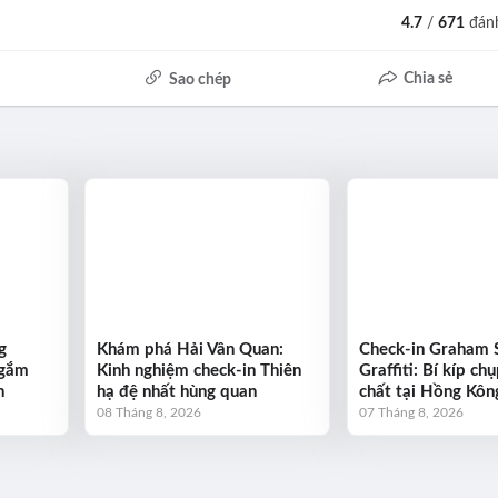
4.7
/
671
đánh
Chia sẻ
Sao chép
g
Khám phá Hải Vân Quan:
Check-in Graham 
ngắm
Kinh nghiệm check-in Thiên
Graffiti: Bí kíp ch
n
hạ đệ nhất hùng quan
chất tại Hồng Kôn
08 Tháng 8, 2026
07 Tháng 8, 2026