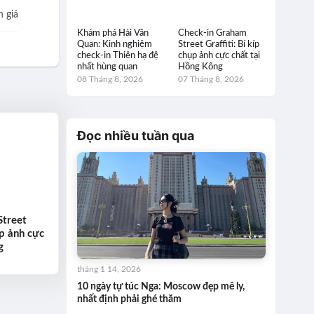
 giá
Khám phá Hải Vân
Check-in Graham
Quan: Kinh nghiệm
Street Graffiti: Bí kíp
check-in Thiên hạ đệ
chụp ảnh cực chất tại
nhất hùng quan
Hồng Kông
08 Tháng 8, 2026
07 Tháng 8, 2026
Đọc nhiều tuần qua
Street
ụp ảnh cực
g
tháng 1 14, 2026
10 ngày tự túc Nga: Moscow đẹp mê ly,
nhất định phải ghé thăm