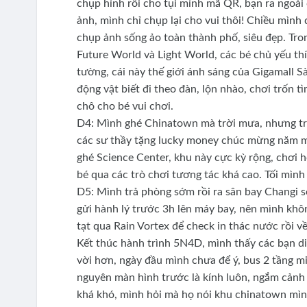
chụp hình rồi cho tụi mình mã QR, bạn ra ngoài 
ảnh, mình chỉ chụp lại cho vui thôi! Chiều mình
chụp ảnh sống ảo toàn thành phố, siêu đẹp. Tr
Future World và Light World, các bé chủ yếu thí
tường, cái này thế giới ánh sáng của Gigamall S
động vật biết đi theo đàn, lộn nhào, chơi trốn 
chô cho bé vui chơi.
D4: Mình ghé Chinatown mà trời mưa, nhưng trú
các sư thầy tặng lucky money chúc mừng năm mới
ghé Science Center, khu này cực kỳ rộng, chơi 
bé qua các trò chơi tương tác khá cao. Tối mình
D5: Mình trả phòng sớm rồi ra sân bay Changi s
gửi hành lý trước 3h lên máy bay, nên mình khô
tạt qua Rain Vortex để check in thác nước rồi về 
Kết thúc hành trình 5N4D, mình thấy các bạn d
vời hơn, ngày đầu mình chưa để ý, bus 2 tầng mi
nguyên màn hình trước là kính luôn, ngắm cảnh 
khá khó, mình hỏi mà họ nói khu chinatown mìn