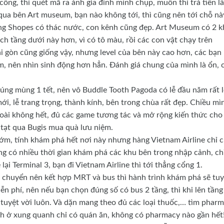
cổng, thì quét mã ra ảnh gia đình mình chụp, muốn thì trả tiền l
 qua bên Art museum, bạn nào không tới, thì cũng nên tới chỗ nà
ong Shopes có thác nước, con kênh cũng đẹp. Art Museum có 2 k
ch tầng dưới này hơn, vì có tô màu, rồi các con vật chạy trên
ài gòn cũng giống vậy, nhưng level của bên này cao hơn, các bạn
tìm, nên nhìn sinh động hơn hẳn. Đánh giá chung của mình là ổn, 
ng mùng 1 tết, nên vô Buddle Tooth Pagoda có lễ đầu năm rất l
, lễ trang trọng, thành kính, bên trong chùa rất đẹp. Chiều mì
hoài không hết, đủ các game tương tác và mở rộng kiến thức cho
 tạt qua Bugis mua quà lưu niệm.
ớm, tính khám phá hết nơi này nhưng hàng Vietnam Airline chỉ 
ng có nhiều thời gian khám phá các khu bên trong nhập cảnh, ch
lại Terminal 3, bạn đi Vietnam Airline thì tới thẳng cổng 1.
i chuyển nên kết hợp MRT và bus thì hành trình khám phá sẽ tuy
ễn phí, nên nếu bạn chọn đúng số có bus 2 tầng, thì khi lên tầng
tuyệt vời luôn. Và dặn mang theo đủ các loại thuốc,… tìm phar
h ở xung quanh chỉ có quán ăn, không có pharmacy nào gần hết