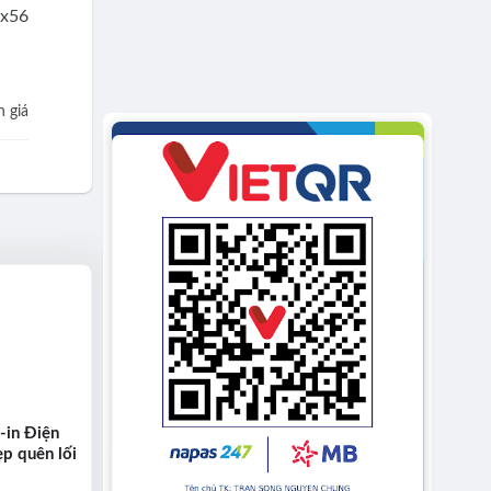
 giá
-in Điện
p quên lối