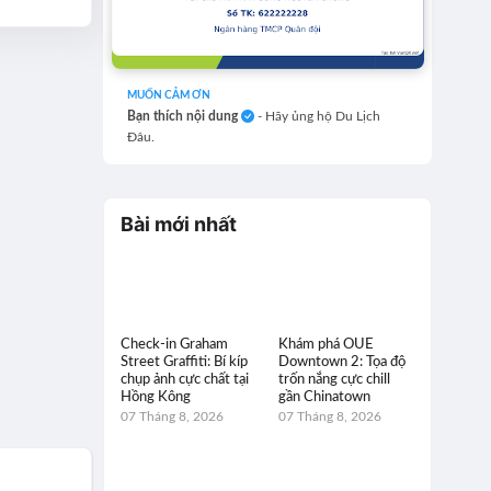
MUỐN CẢM ƠN
Bạn thích nội dung
- Hãy ủng hộ Du Lịch
Đâu.
Bài mới nhất
Check-in Graham
Khám phá OUE
Street Graffiti: Bí kíp
Downtown 2: Tọa độ
chụp ảnh cực chất tại
trốn nắng cực chill
Hồng Kông
gần Chinatown
07 Tháng 8, 2026
07 Tháng 8, 2026