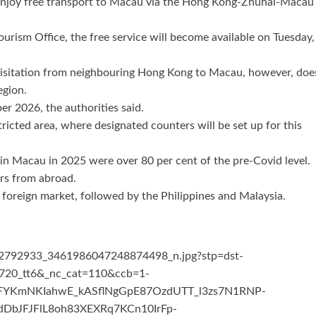
 enjoy free transport to Macau via the Hong Kong-Zhuhai-Macau
ism Office, the free service will become available on Tuesday,
visitation from neighbouring Hong Kong to Macau, however, doe
egion.
er 2026, the authorities said.
tricted area, where designated counters will be set up for this
s in Macau in 2025 were over 80 per cent of the pre‑Covid level.
rs from abroad.
foreign market, followed by the Philippines and Malaysia.