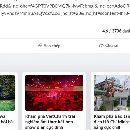
4.6
/
3736
đánh
Chia sẻ
Sao chép
wa:
Khám phá VietCharm trải
Khám phá Bảo tàn
 hối hả
nghiệm ẩm thực kết hợp
dịch Hồ Chí Minh:
show diễn cực đỉnh
nắng cực chill