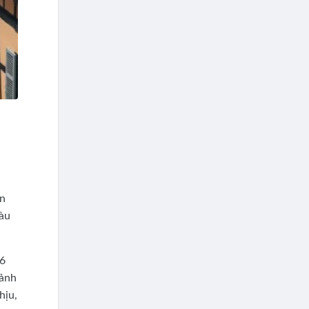
ến
màu
16
cảnh
hịu,