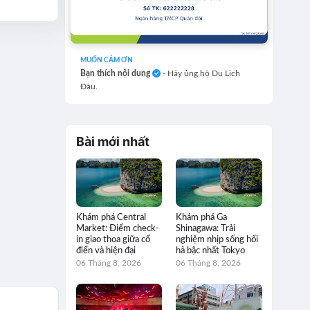
MUỐN CẢM ƠN
Bạn thích nội dung
- Hãy ủng hộ Du Lịch
Đâu.
Bài mới nhất
Khám phá Central
Khám phá Ga
Market: Điểm check-
Shinagawa: Trải
in giao thoa giữa cổ
nghiệm nhịp sống hối
điển và hiện đại
hả bậc nhất Tokyo
06 Tháng 8, 2026
06 Tháng 8, 2026