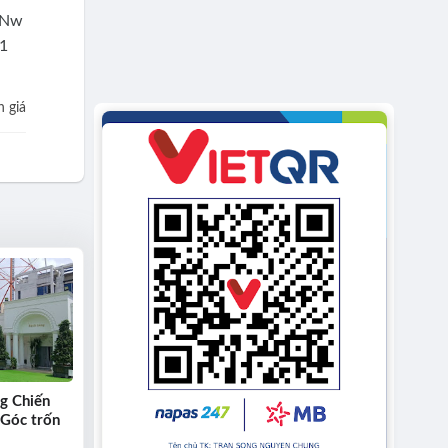
 giá
g Chiến
 Góc trốn