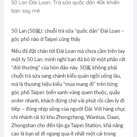
50 Lan Đài Loan: Trà sữa quốc dân 40k khiến
bạn say mê
50 Lan (50嵐): chuỗi trà sữa "quốc dân" Đài Loan –
góc phố nào ở Taipei cũng thấy
Nếu đã đặt chân tới Đài Loan mà chưa cầm trên tay
một ly 50 Lan, mình nghĩ bạn đã bỏ lỡ một phần rất
"đời thường" của hòn đảo này. 50嵐 không phải
chuỗi trà sữa sang chảnh kiểu quán ngồi uống lâu,
mà là thương hiệu kiểu "mua mang đi" trên từng
góc phố Taipei: biển xanh-vàng quen thuộc, quầy
order nhanh, khách đứng chờ vài phút rồi cầm ly đi
tiếp – đúng nhịp sống của người Đài. Với hàng chục
chi nhánh rải từ khu Zhongzheng, Wanhua, Daan,
Zhongshan cho đến tận ga Taipei Station, khả năng
cao là bạn sẽ đi ngang qua ít nhất một cái trong