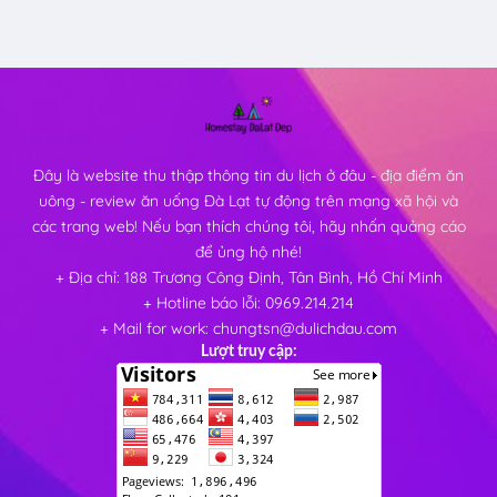
Đây là website thu thập thông tin du lịch ở đâu - địa điểm ăn
uông - review ăn uống Đà Lạt tự động trên mạng xã hội và
các trang web! Nếu bạn thích chúng tôi, hãy nhấn quảng cáo
để ủng hộ nhé!
+ Địa chỉ: 188 Trương Công Định, Tân Bình, Hồ Chí Minh
+ Hotline báo lỗi: 0969.214.214
+ Mail for work: chungtsn@dulichdau.com
Lượt truy cập: