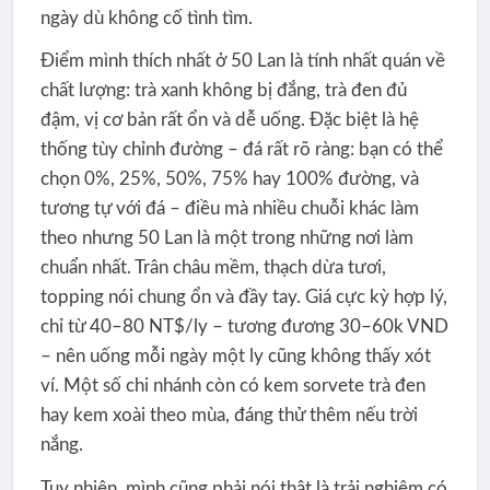
ngày dù không cố tình tìm.
Điểm mình thích nhất ở 50 Lan là tính nhất quán về
chất lượng: trà xanh không bị đắng, trà đen đủ
đậm, vị cơ bản rất ổn và dễ uống. Đặc biệt là hệ
thống tùy chỉnh đường – đá rất rõ ràng: bạn có thể
chọn 0%, 25%, 50%, 75% hay 100% đường, và
tương tự với đá – điều mà nhiều chuỗi khác làm
theo nhưng 50 Lan là một trong những nơi làm
chuẩn nhất. Trân châu mềm, thạch dừa tươi,
topping nói chung ổn và đầy tay. Giá cực kỳ hợp lý,
chỉ từ 40–80 NT$/ly – tương đương 30–60k VND
– nên uống mỗi ngày một ly cũng không thấy xót
ví. Một số chi nhánh còn có kem sorvete trà đen
hay kem xoài theo mùa, đáng thử thêm nếu trời
nắng.
Tuy nhiên, mình cũng phải nói thật là trải nghiệm có