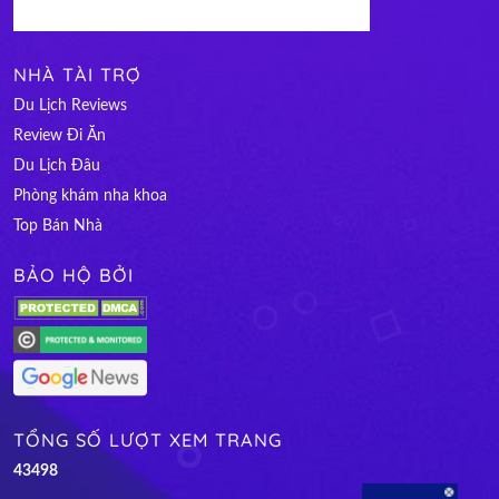
NHÀ TÀI TRỢ
Du Lịch Reviews
Review Đi Ăn
Du Lịch Đâu
Phòng khám nha khoa
Top Bán Nhà
BẢO HỘ BỞI
TỔNG SỐ LƯỢT XEM TRANG
4
3
4
9
8