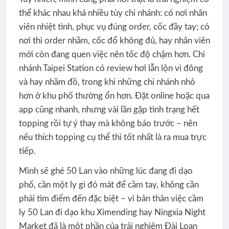
thể khác nhau khá nhiều tùy chi nhánh: có nơi nhân
viên nhiệt tình, phục vụ đúng order, cốc đầy tay; có
nơi thì order nhầm, cốc đổ không đủ, hay nhân viên
mới còn đang quen việc nên tốc độ chậm hơn. Chi
nhánh Taipei Station có review hơi lẫn lộn vì đông
và hay nhầm đồ, trong khi những chi nhánh nhỏ
hơn ở khu phố thường ổn hơn. Đặt online hoặc qua
app cũng nhanh, nhưng vài lần gặp tình trạng hết
topping rồi tự ý thay mà không báo trước – nên
nếu thích topping cụ thể thì tốt nhất là ra mua trực
tiếp.
Mình sẽ ghé 50 Lan vào những lúc đang đi dạo
phố, cần một ly gì đó mát để cầm tay, không cần
phải tìm điểm đến đặc biệt – vì bản thân việc cầm
ly 50 Lan đi dạo khu Ximending hay Ningxia Night
Market đã là một phần của trải nghiệm Đài Loan