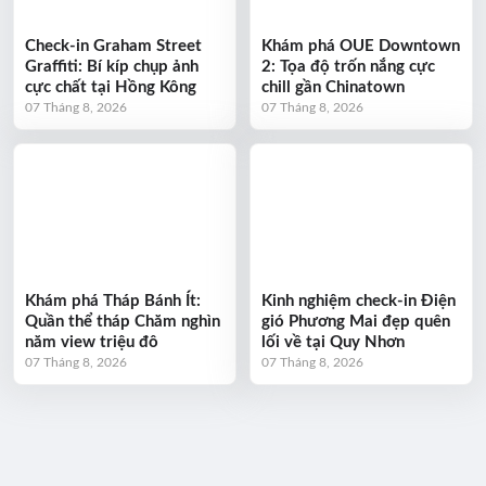
Check-in Graham Street
Khám phá OUE Downtown
Graffiti: Bí kíp chụp ảnh
2: Tọa độ trốn nắng cực
cực chất tại Hồng Kông
chill gần Chinatown
07 Tháng 8, 2026
07 Tháng 8, 2026
Khám phá Tháp Bánh Ít:
Kinh nghiệm check-in Điện
Quần thể tháp Chăm nghìn
gió Phương Mai đẹp quên
năm view triệu đô
lối về tại Quy Nhơn
07 Tháng 8, 2026
07 Tháng 8, 2026