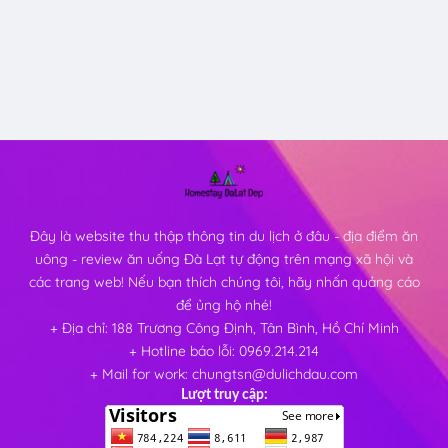
Đây là website thu thập thông tin du lịch ở đâu - địa điểm ăn
uông - review ăn uống Đà Lạt tự động trên mạng xã hội và
các trang web! Nếu bạn thích chúng tôi, hãy nhấn quảng cáo
để ủng hộ nhé!
+ Địa chỉ: 188 Trương Công Định, Tân Bình, Hồ Chí Minh
+ Hotline báo lỗi: 0969.214.214
+ Mail for work: chungtsn@dulichdau.com
Lượt truy cập: