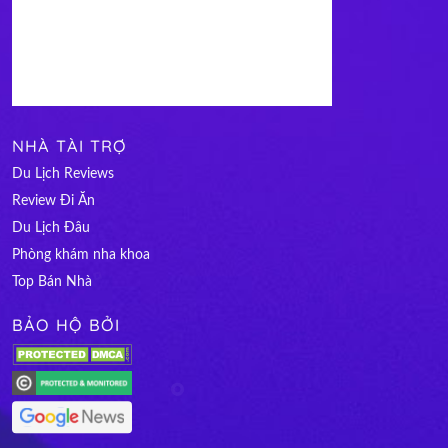
NHÀ TÀI TRỢ
Du Lịch Reviews
Review Đi Ăn
Du Lịch Đâu
Phòng khám nha khoa
Top Bán Nhà
BẢO HỘ BỞI