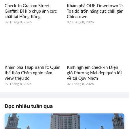
Check-in Graham Street
Khám phá OUE Downtown 2:
Graffiti: Bí kíp chụp ảnh cực
Tọa độ trốn nắng cực chill gần
chất tại Hồng Kông
Chinatown
07 Tháng 8, 2026
07 Tháng 8, 2026
Khám phá Tháp Bánh Ít: Quần
Kinh nghiệm check-in Điện
thể tháp Chăm nghìn năm
gió Phương Mai đẹp quên lối
view triệu đô
về tại Quy Nhơn
07 Tháng 8, 2026
07 Tháng 8, 2026
Đọc nhiều tuần qua