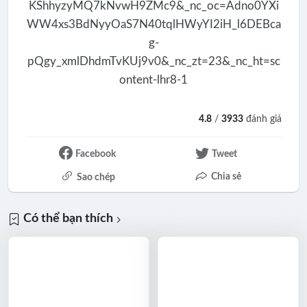
4.8
/
3933
đánh giá
Facebook
Tweet
Chia sẻ
Sao chép
Có thể bạn thích