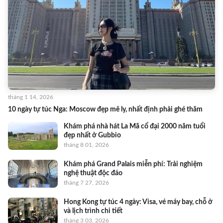
tháng 1 14, 2026
10 ngày tự túc Nga: Moscow đẹp mê ly, nhất định phải ghé thăm
Khám phá nhà hát La Mã cổ đại 2000 năm tuổi
đẹp nhất ở Gubbio
tháng 8 01, 2026
Khám phá Grand Palais miễn phí: Trải nghiệm
nghệ thuật độc đáo
tháng 7 27, 2026
Hong Kong tự túc 4 ngày: Visa, vé máy bay, chỗ ở
và lịch trình chi tiết
tháng 3 03, 2026