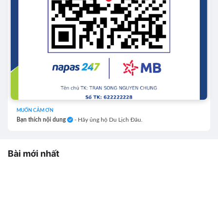
MUỐN CẢM ƠN
Bạn thích nội dung
- Hãy ủng hộ Du Lịch Đâu.
Bài mới nhất