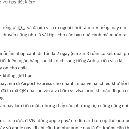
 và tips tiết kiệm
iếng ở 🇭🇰 và đã xin visa ra ngoài chơi tầm 5-6 tiếng, nay em
i chuyển cũng như là vài tips cho các bạn quá cảnh mà muốn ra
, mỗi lần nhập cảnh đc tối đa 2 ngày (em xin 3 tuần có kết quả, p
iết kiệm ngân hàng sau khi dịch sang tiếng Anh ạ, tiền visa là
y on cho chắc.
 không giới hạn
 bay: em đi Airport Express cho nhanh, mua vé hai chiều khứ hồi 
đã in mã QR của các vé ra và bấm vs visa luôn, khi nào đi qua c
ng.
sân bay làm tiền mặt, nhưng thấy các phương tiện công cộng chỉ 
urists trước ở VN, dùng apple pay/ credit card top up thẻ octop
y vô apple pay, đi chỉ cần tap như apple pay là đc, không cần t