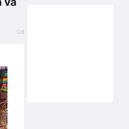
a và
0