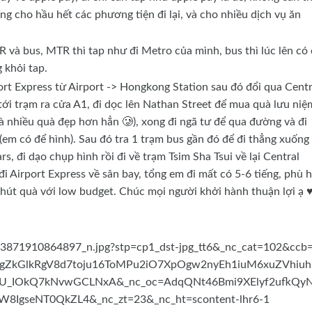
dụng cho hầu hết các phương tiện đi lại, và cho nhiều dịch vụ ăn
 và bus, MTR thì tap như đi Metro của mình, bus thì lúc lên có
 khỏi tap.
port Express từ Airport -> Hongkong Station sau đó đổi qua Centr
 tới trạm ra cửa A1, đi dọc lên Nathan Street để mua quà lưu niệ
à nhiều quà đẹp hơn hẳn 🥲), xong đi ngã tư để qua đường và đi
em có để hình). Sau đó tra 1 trạm bus gần đó để đi thẳng xuống
, đi dạo chụp hình rồi đi về trạm Tsim Sha Tsui về lại Central
 đi Airport Express về sân bay, tổng em đi mất có 5-6 tiếng, phù 
t quà với low budget. Chúc mọi người khởi hành thuận lợi ạ ♥