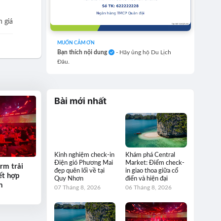
 giá
MUỐN CẢM ƠN
Bạn thích nội dung
- Hãy ủng hộ Du Lịch
Đâu.
Bài mới nhất
Kinh nghiệm check-in
Khám phá Central
Điện gió Phương Mai
Market: Điểm check-
rm trải
đẹp quên lối về tại
in giao thoa giữa cổ
ết hợp
Quy Nhơn
điển và hiện đại
h
07 Tháng 8, 2026
06 Tháng 8, 2026