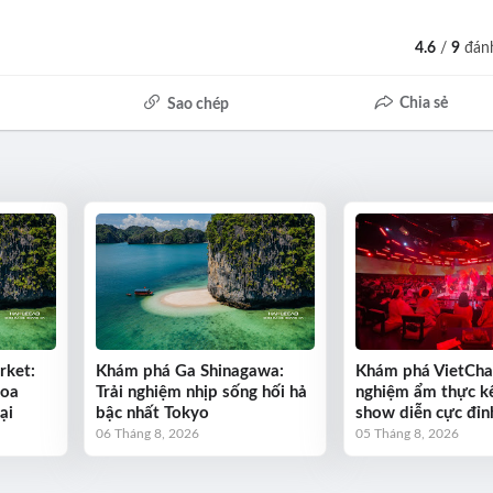
4.6
/
9
đánh
Chia sẻ
Sao chép
rket:
Khám phá Ga Shinagawa:
Khám phá VietCha
hoa
Trải nghiệm nhịp sống hối hả
nghiệm ẩm thực k
ại
bậc nhất Tokyo
show diễn cực đỉn
06 Tháng 8, 2026
05 Tháng 8, 2026