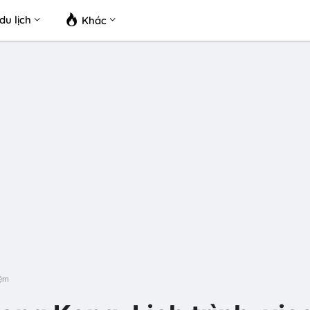
du lịch
Khác
iệm