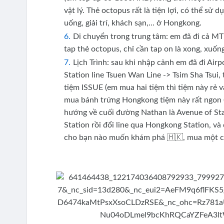
vật lý. Thẻ octopus rất là tiện lợi, có thể sử 
uống, giải trí, khách sạn,... ở Hongkong.
Di chuyển trong trung tâm: em đã đi cả MTR
tap thẻ octopus, chỉ cần tap on là xong, xuống
Lịch Trình: sau khi nhập cảnh em đã đi Air
Station line Tsuen Wan Line -> Tsim Sha Tsui,
tiệm ISSUE (em mua hai tiệm thì tiệm này rẻ v
mua bánh trứng Hongkong tiệm này rất ngon (
hướng về cuối đường Nathan là Avenue of Stars
Station rồi đổi line qua Hongkong Station, và
cho bạn nào muốn khám phá 🇭🇰, mua một chú