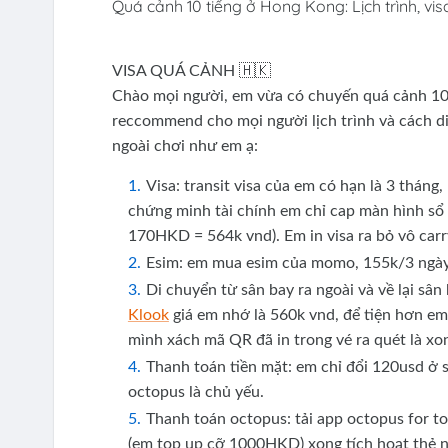
Quá cảnh 10 tiếng ở Hong Kong: Lịch trình, visa
VISA QUÁ CẢNH 🇭🇰
Chào mọi người, em vừa có chuyến quá cảnh 10 t
reccommend cho mọi người lịch trình và cách d
ngoài chơi như em ạ:
Visa: transit visa của em có hạn là 3 tháng
chứng minh tài chính em chỉ cap màn hình sổ t
170HKD = 564k vnd). Em in visa ra bỏ vô carr
Esim: em mua esim của momo, 155k/3 ngày,
Di chuyển từ sân bay ra ngoài và về lại sân
Klook
giá em nhớ là 560k vnd, để tiện hơn em 
mình xách mã QR đã in trong vé ra quét là xo
Thanh toán tiền mặt: em chỉ đổi 120usd ở 
octopus là chủ yếu.
Thanh toán octopus: tải app octopus for to
(em top up cỡ 1000HKD) xong tích hoạt thẻ nà