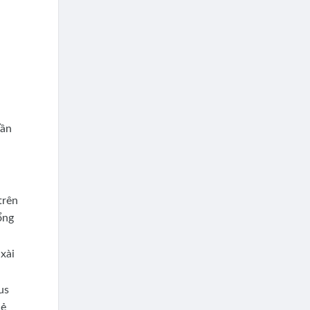
hần
trên
ổng
xài
us
hẻ