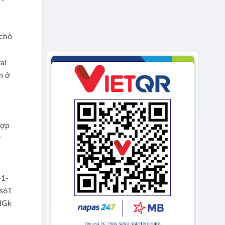
 chỗ
al
m ở
hợp
️