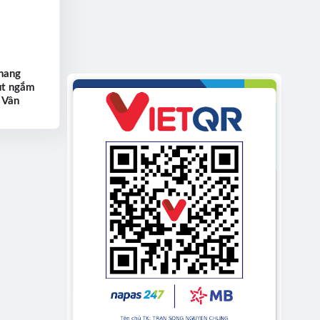
anang
ut ngắm
 Vân