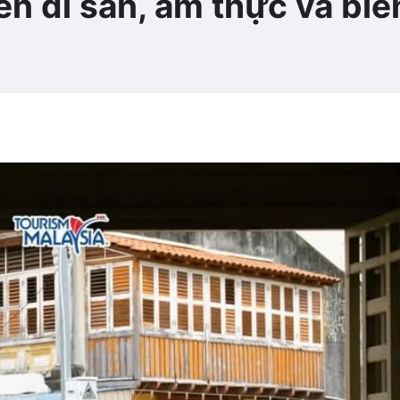
 di sản, ẩm thực và biể