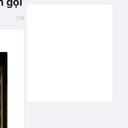
n gọi
0