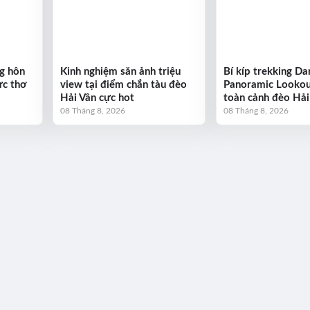
g hôn
Kinh nghiệm săn ảnh triệu
Bí kíp trekking D
ực thơ
view tại điểm chắn tàu đèo
Panoramic Looko
Hải Vân cực hot
toàn cảnh đèo Hải
08 Tháng 8, 2026
08 Tháng 8, 2026