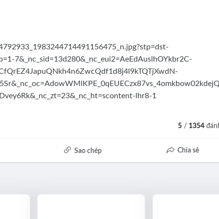
5
/
1354
đánh
Chia sẻ
Sao chép