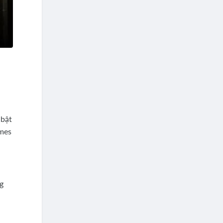
 bật
imes
g