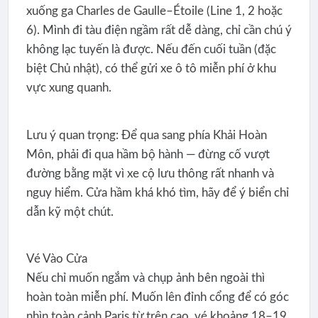
xuống ga Charles de Gaulle–Étoile (Line 1, 2 hoặc
6). Mình đi tàu điện ngầm rất dễ dàng, chỉ cần chú ý
không lạc tuyến là được. Nếu đến cuối tuần (đặc
biệt Chủ nhật), có thể gửi xe ô tô miễn phí ở khu
vực xung quanh.
Lưu ý quan trọng: Để qua sang phía Khải Hoàn
Môn, phải đi qua hầm bộ hành — đừng cố vượt
đường bằng mặt vì xe cộ lưu thông rất nhanh và
nguy hiểm. Cửa hầm khá khó tìm, hãy để ý biển chỉ
dẫn kỹ một chút.
Vé Vào Cửa
Nếu chỉ muốn ngắm và chụp ảnh bên ngoài thì
hoàn toàn miễn phí. Muốn lên đỉnh cổng để có góc
nhìn toàn cảnh Paris từ trên cao, vé khoảng 18–19