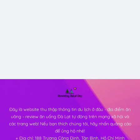
Đây là website thu thập thông tin du lịch ở đâu - địa điểm ăn
uông - review ăn uống Đà Lạt tự động trên mạng xã hội và
các trang web! Nếu bạn thích chúng tôi, hãy nhấn quảng cáo
để ủng hộ nhé!
+ Địa chỉ: 188 Trương Công Định, Tân Bình, Hồ Chí Minh