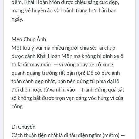
đêm, Khải Hoàn Môn được chiếu sáng cực đẹp,
mang vẻ huyền ảo và hoành tráng hơn hẳn ban
ngày.
Mẹo Chụp Ảnh
Một lưu ý vui mà nhiều người chia sẻ: "ai chụp
được cảnh Khải Hoàn Môn mà không bị dính xe ô
tô là rất may mắn" — vì vòng xoay xe cộ xung
quanh quảng trường rất bận rộn! Để có bức ảnh
toàn cảnh đẹp nhất, bạn nên đứng từ phía đại lộ
đối diện hoặc từ xa nhìn vào — tránh đứng quá sát
sẽ không bắt được trọn vẹn dáng vóc hùng vĩ của
cổng.
Di Chuyển
Cách thuận tiện nhất là đi tàu điện ngầm (métro) —