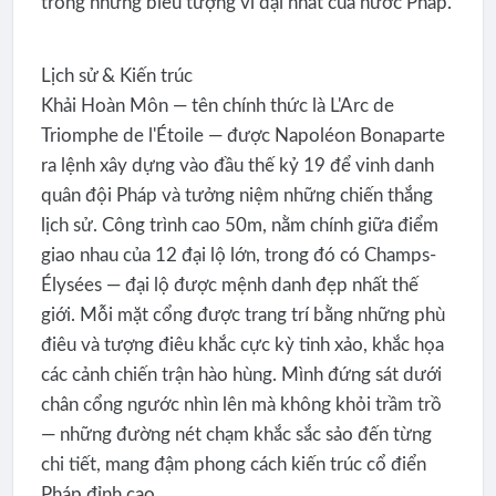
trong những biểu tượng vĩ đại nhất của nước Pháp.
Lịch sử & Kiến trúc
Khải Hoàn Môn — tên chính thức là L'Arc de
Triomphe de l'Étoile — được Napoléon Bonaparte
ra lệnh xây dựng vào đầu thế kỷ 19 để vinh danh
quân đội Pháp và tưởng niệm những chiến thắng
lịch sử. Công trình cao 50m, nằm chính giữa điểm
giao nhau của 12 đại lộ lớn, trong đó có Champs-
Élysées — đại lộ được mệnh danh đẹp nhất thế
giới. Mỗi mặt cổng được trang trí bằng những phù
điêu và tượng điêu khắc cực kỳ tinh xảo, khắc họa
các cảnh chiến trận hào hùng. Mình đứng sát dưới
chân cổng ngước nhìn lên mà không khỏi trầm trồ
— những đường nét chạm khắc sắc sảo đến từng
chi tiết, mang đậm phong cách kiến trúc cổ điển
Pháp đỉnh cao.