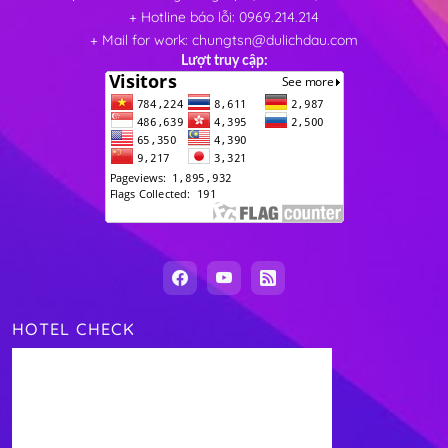
+ Hotline báo lỗi: 0969.214.214
+ Mail for work: chungtsn@dulichdau.com
Lượt truy cập:
HOTEL CHECK