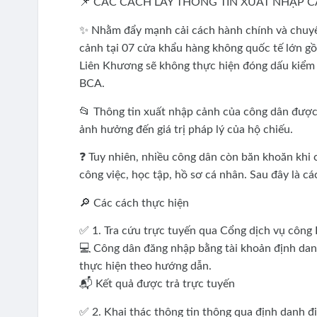
📌 CÁC CÁCH LẤY THÔNG TIN XUẤT NHẬP 
✨ Nhằm đẩy mạnh cải cách hành chính và chuyể
cảnh tại 07 cửa khẩu hàng không quốc tế lớn g
Liên Khương sẽ không thực hiện đóng dấu kiểm 
BCA.
📂 Thông tin xuất nhập cảnh của công dân được 
ảnh hưởng đến giá trị pháp lý của hộ chiếu.
❓ Tuy nhiên, nhiều công dân còn băn khoăn khi 
công việc, học tập, hồ sơ cá nhân. Sau đây là cá
🔎 Các cách thực hiện
✅ 1. Tra cứu trực tuyến qua Cổng dịch vụ công
💻 Công dân đăng nhập bằng tài khoản định danh
thực hiện theo hướng dẫn.
📬 Kết quả được trả trực tuyến
✅ 2. Khai thác thông tin thông qua định danh đ