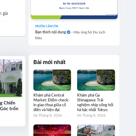
 giá
MUỐN CẢM ƠN
Bạn thích nội dung
- Hãy ủng hộ Du Lịch
Đâu.
Bài mới nhất
Khám phá Central
Khám phá Ga
Market: Điểm check-
Shinagawa: Trải
g Chiến
in giao thoa giữa cổ
nghiệm nhịp sống hối
 Góc trốn
điển và hiện đại
hả bậc nhất Tokyo
06 Tháng 8, 2026
06 Tháng 8, 2026