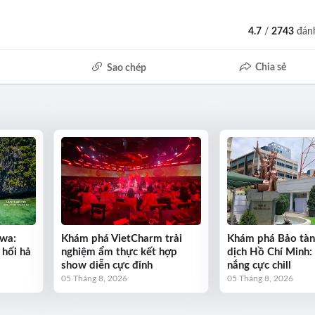
4.7
/
2743
đánh
Chia sẻ
Sao chép
wa:
Khám phá VietCharm trải
Khám phá Bảo tàn
 hối hả
nghiệm ẩm thực kết hợp
dịch Hồ Chí Minh:
show diễn cực đỉnh
nắng cực chill
05 Tháng 8, 2026
05 Tháng 8, 2026