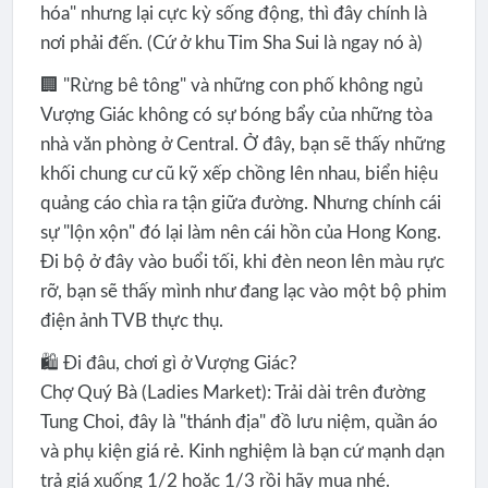
hóa" nhưng lại cực kỳ sống động, thì đây chính là
nơi phải đến. (Cứ ở khu Tim Sha Sui là ngay nó à)
🏢 "Rừng bê tông" và những con phố không ngủ
Vượng Giác không có sự bóng bẩy của những tòa
nhà văn phòng ở Central. Ở đây, bạn sẽ thấy những
khối chung cư cũ kỹ xếp chồng lên nhau, biển hiệu
quảng cáo chìa ra tận giữa đường. Nhưng chính cái
sự "lộn xộn" đó lại làm nên cái hồn của Hong Kong.
Đi bộ ở đây vào buổi tối, khi đèn neon lên màu rực
rỡ, bạn sẽ thấy mình như đang lạc vào một bộ phim
điện ảnh TVB thực thụ.
🛍️ Đi đâu, chơi gì ở Vượng Giác?
Chợ Quý Bà (Ladies Market): Trải dài trên đường
Tung Choi, đây là "thánh địa" đồ lưu niệm, quần áo
và phụ kiện giá rẻ. Kinh nghiệm là bạn cứ mạnh dạn
trả giá xuống 1/2 hoặc 1/3 rồi hãy mua nhé.