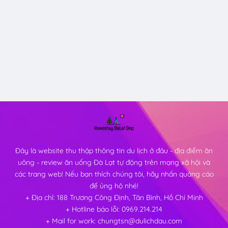
Đây là website thu thập thông tin du lịch ở đâu - địa điểm ăn
uông - review ăn uống Đà Lạt tự động trên mạng xã hội và
các trang web! Nếu bạn thích chúng tôi, hãy nhấn quảng cáo
để ủng hộ nhé!
+ Địa chỉ: 188 Trương Công Định, Tân Bình, Hồ Chí Minh
+ Hotline báo lỗi: 0969.214.214
+ Mail for work: chungtsn@dulichdau.com