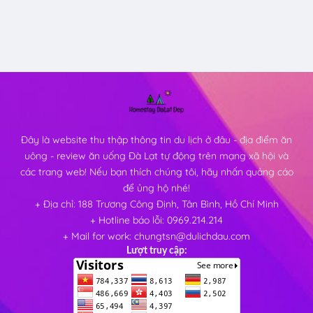
Đây là website thu thập thông tin du lịch ở đâu - địa điểm ăn
uông - review ăn uống Đà Lạt tự động trên mạng xã hội và
các trang web! Nếu bạn thích chúng tôi, hãy nhấn quảng cáo
để ủng hộ nhé!
+ Địa chỉ: 188 Trương Công Định, Tân Bình, Hồ Chí Minh
+ Hotline báo lỗi: 0969.214.214
+ Mail for work: chungtsn@dulichdau.com
Lượt truy cập: