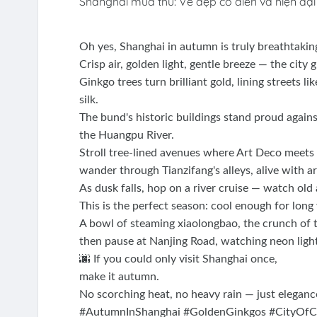
Shanghai mùa thu: Vẻ đẹp cổ điển và hiện đại
Oh yes, Shanghai in autumn is truly breathtakin
Crisp air, golden light, gentle breeze — the city
Ginkgo trees turn brilliant gold, lining streets l
silk.
The bund's historic buildings stand proud agains
the Huangpu River.
Stroll tree-lined avenues where Art Deco meets 
wander through Tianzifang's alleys, alive with ar
As dusk falls, hop on a river cruise — watch ol
This is the perfect season: cool enough for lon
A bowl of steaming xiaolongbao, the crunch of t
then pause at Nanjing Road, watching neon lights
🌆 If you could only visit Shanghai once,
make it autumn.
No scorching heat, no heavy rain — just elegance
#AutumnInShanghai #GoldenGinkgos #CityOfCo