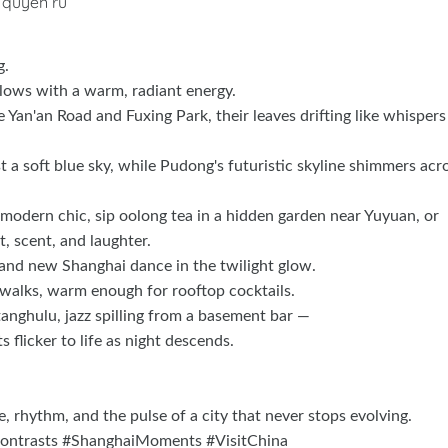
 quyến rũ
g.
 glows with a warm, radiant energy.
ike Yan'an Road and Fuxing Park, their leaves drifting like whispers
t a soft blue sky, while Pudong's futuristic skyline shimmers acr
modern chic, sip oolong tea in a hidden garden near Yuyuan, or
t, scent, and laughter.
d and new Shanghai dance in the twilight glow.
g walks, warm enough for rooftop cocktails.
anghulu, jazz spilling from a basement bar —
 flicker to life as night descends.
, rhythm, and the pulse of a city that never stops evolving.
ntrasts #ShanghaiMoments #VisitChina