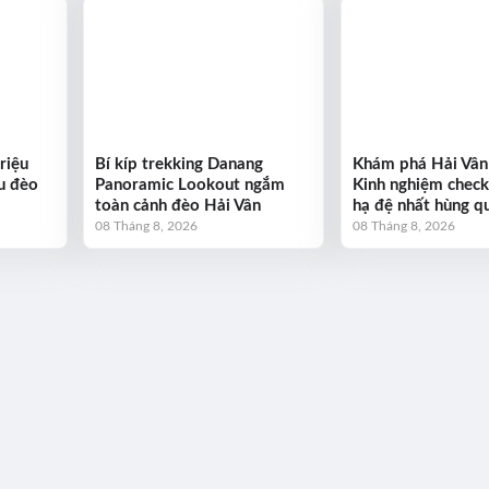
riệu
Bí kíp trekking Danang
Khám phá Hải Vân
u đèo
Panoramic Lookout ngắm
Kinh nghiệm check
toàn cảnh đèo Hải Vân
hạ đệ nhất hùng q
08 Tháng 8, 2026
08 Tháng 8, 2026