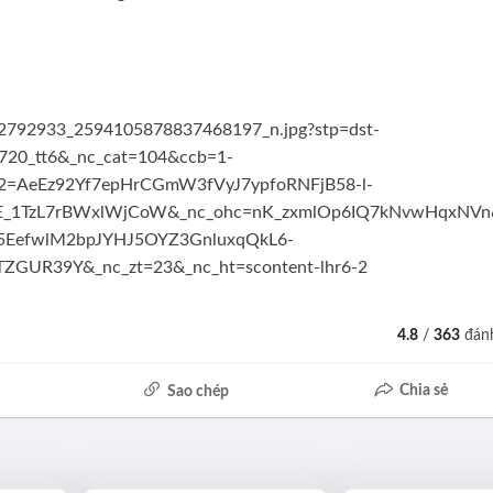
4.8
/
363
đánh
Chia sẻ
Sao chép