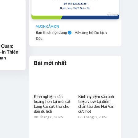
MUỐN CẢM ƠN
Bạn thích nội dung
- Hãy ủng hộ Du Lịch
Đâu.
 Quan:
-in Thiên
uan
Bài mới nhất
Kinh nghiệm săn
Kinh nghiệm săn ảnh
hoàng hôn tại mũi cát
triệu view tại điểm
Lăng Cô cực thơ cho
chắn tàu đèo Hải Vân
dân du lịch
cực hot
08 Tháng 8, 2026
08 Tháng 8, 2026