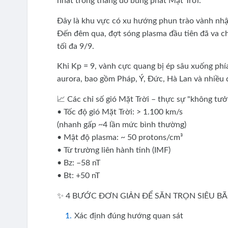
nhất trong thang đo bùng phát Mặt Trời.
Đây là khu vực có xu hướng phun trào vành nhật
Đến đêm qua, đợt sóng plasma đầu tiên đã va ch
tối đa 9/9.
Khi Kp = 9, vành cực quang bị ép sâu xuống phí
aurora, bao gồm Pháp, Ý, Đức, Hà Lan và nhiều 
📈 Các chỉ số gió Mặt Trời – thực sự "không tư
• Tốc độ gió Mặt Trời: > 1.100 km/s
(nhanh gấp ~4 lần mức bình thường)
• Mật độ plasma: ~ 50 protons/cm³
• Từ trường liên hành tinh (IMF)
• Bz: –58 nT
• Bt: +50 nT
✨ 4 BƯỚC ĐƠN GIẢN ĐỂ SĂN TRỌN SIÊU B
Xác định đúng hướng quan sát