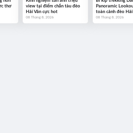
g hôn
Kinh nghiệm săn ảnh triệu
Bí kíp trekking D
ực thơ
view tại điểm chắn tàu đèo
Panoramic Looko
Hải Vân cực hot
toàn cảnh đèo Hải
08 Tháng 8, 2026
08 Tháng 8, 2026