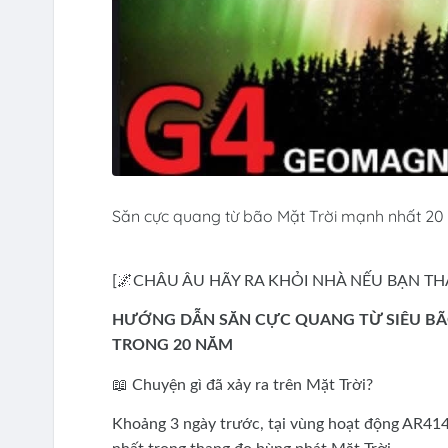
Săn cực quang từ bão Mặt Trời mạnh nhất 20
[🌌CHÂU ÂU HÃY RA KHỎI NHÀ NẾU BẠN THẤ
HƯỚNG DẪN SĂN CỰC QUANG TỪ SIÊU B
TRONG 20 NĂM
📖 Chuyện gì đã xảy ra trên Mặt Trời?
Khoảng 3 ngày trước, tại vùng hoạt động AR414