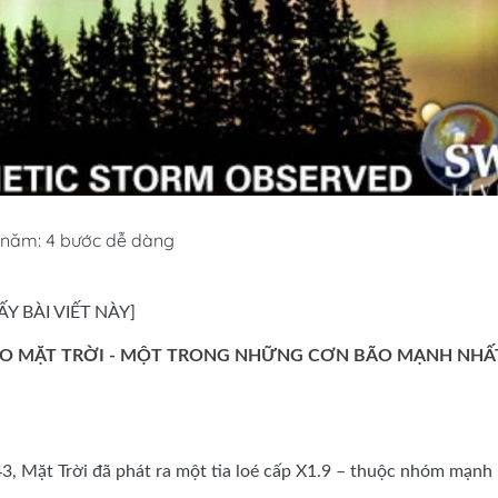
 năm: 4 bước dễ dàng
Y BÀI VIẾT NÀY]
ÃO MẶT TRỜI - MỘT TRONG NHỮNG CƠN BÃO MẠNH NHẤ
3, Mặt Trời đã phát ra một tia loé cấp X1.9 – thuộc nhóm mạnh