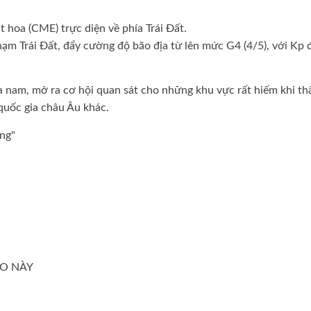
 hoa (CME) trực diện về phía Trái Đất.
ạm Trái Đất, đẩy cường độ bão địa từ lên mức G4 (4/5), với Kp 
a nam, mở ra cơ hội quan sát cho những khu vực rất hiếm khi th
quốc gia châu Âu khác.
ởng"
ÃO NÀY