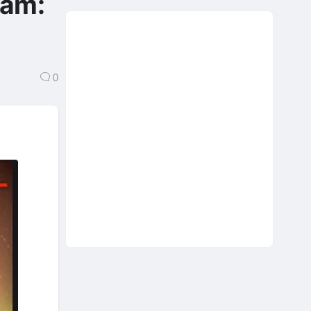
năm:
0