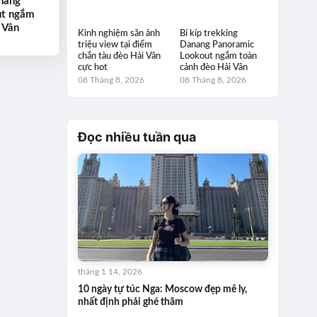
anang
ut ngắm
 Vân
Kinh nghiệm săn ảnh
Bí kíp trekking
triệu view tại điểm
Danang Panoramic
chắn tàu đèo Hải Vân
Lookout ngắm toàn
cực hot
cảnh đèo Hải Vân
08 Tháng 8, 2026
08 Tháng 8, 2026
Đọc nhiều tuần qua
tháng 1 14, 2026
10 ngày tự túc Nga: Moscow đẹp mê ly,
nhất định phải ghé thăm