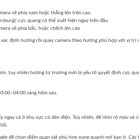
amera về phía nam hoặc thẳng lên trên cao.
ersburg): cực quang có thể xuất hiện ngay trên đầu
mera về phía bắc, hoặc chếch lên cao
, xác định hướng rồi quay camera theo hướng phù hợp với vị trí 
lớn, tuy nhiên hướng từ trường mới là yếu tố quyết định cực qu
 03:00–04:00 sáng hôm sau.
 ngay cả ở khu vực có đèn điện. Tuy nhiên, để nhìn rõ màu và 
tối.
oogle để chọn điểm quan sát phù hợp xung quanh nơi bạn ở. Các