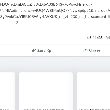
4.6
/
1435
đánh
Chia sẻ
Sao chép