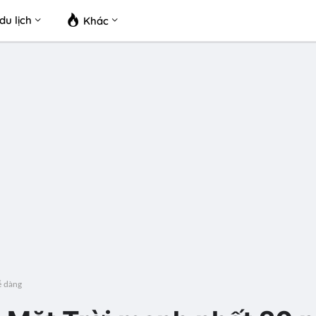
du lịch
Khác
ễ dàng