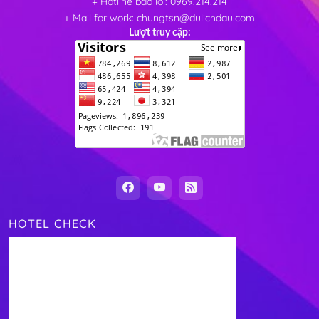
+ Hotline báo lỗi: 0969.214.214
+ Mail for work: chungtsn@dulichdau.com
Lượt truy cập:
HOTEL CHECK