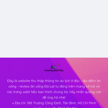
Đây là website thu thập thông tin du lịch ở đâu - địa điểm ăn
uông - review ăn uống Đà Lạt tự động trên mạng xã hội và
các trang web! Nếu bạn thích chúng tôi, hãy nhấn quảng cáo
để ủng hộ nhé!
+ Địa chỉ: 188 Trương Công Định, Tân Bình, Hồ Chí Minh