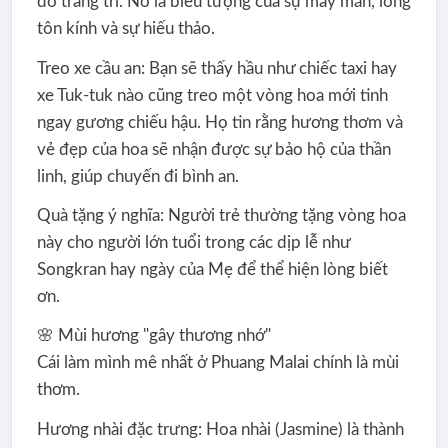
đồ trang trí. Nó là biểu tượng của sự may mắn, lòng
tôn kính và sự hiếu thảo.
Treo xe cầu an: Bạn sẽ thấy hầu như chiếc taxi hay
xe Tuk-tuk nào cũng treo một vòng hoa mới tinh
ngay gương chiếu hậu. Họ tin rằng hương thơm và
vẻ đẹp của hoa sẽ nhận được sự bảo hộ của thần
linh, giúp chuyến đi bình an.
Quà tặng ý nghĩa: Người trẻ thường tặng vòng hoa
này cho người lớn tuổi trong các dịp lễ như
Songkran hay ngày của Mẹ để thể hiện lòng biết
ơn.
🌸 Mùi hương "gây thương nhớ"
Cái làm mình mê nhất ở Phuang Malai chính là mùi
thơm.
Hương nhài đặc trưng: Hoa nhài (Jasmine) là thành