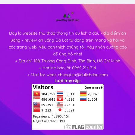
Đây là website thu thập thông tin du lịch ở đâu - địa điểm ăn
uông - review ăn uống Đà Lạt tự động trên mạng xã hội và
các trang web! Nếu bạn thích chúng tôi, hãy nhấn quảng cáo
để ủng hộ nhé!
+ Địa chỉ: 188 Trương Công Định, Tân Bình, Hồ Chí Minh
+ Hotline báo lỗi: 0969.214.214
+ Mail for work: chungtsn@dulichdau.com
Lượt truy cập: