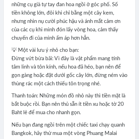
những cụ già tự tay đan hoa ngồi ở góc phố. Số
tiền không lớn, đôi khi chỉ bằng một cây kem,
nhưng nhìn nụ cười phúc hậu và ánh mắt cảm ơn
của các cụ khi mình đón lấy vòng hoa, cảm thấy
chuyến đi của mình ấm áp hơn hẳn.
💡 Một vài lưu ý nhỏ cho bạn:
Đừng vứt bừa bãi: Vì đây là vật phẩm mang tính
tâm linh và tôn kính, nếu hoa đã héo, bạn nên để
gọn gàng hoặc đặt dưới gốc cây lớn, đừng ném vào
thùng rác một cách thiếu tôn trọng nhé.
Thanh toán: Những món đồ nhỏ này thì tiền mặt là
bắt buộc rồi. Bạn nên thủ sẵn ít tiền xu hoặc tờ 20
Baht lẻ để mua cho nhanh gọn.
Nếu bạn đang ngồi trên một chiếc taxi chạy quanh
Bangkok, hãy thử mua một vòng Phuang Malai