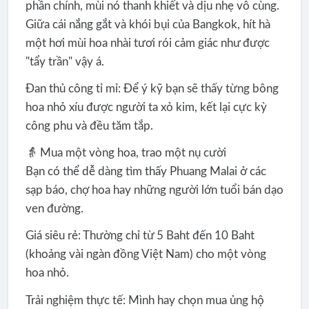
phần chính, mùi nó thanh khiết và dịu nhẹ vô cùng.
Giữa cái nắng gắt và khói bụi của Bangkok, hít hà
một hơi mùi hoa nhài tươi rói cảm giác như được
"tẩy trần" vậy á.
Đan thủ công tỉ mỉ: Để ý kỹ bạn sẽ thấy từng bông
hoa nhỏ xíu được người ta xỏ kim, kết lại cực kỳ
công phu và đều tăm tắp.
👵 Mua một vòng hoa, trao một nụ cười
Bạn có thể dễ dàng tìm thấy Phuang Malai ở các
sạp báo, chợ hoa hay những người lớn tuổi bán dạo
ven đường.
Giá siêu rẻ: Thường chỉ từ 5 Baht đến 10 Baht
(khoảng vài ngàn đồng Việt Nam) cho một vòng
hoa nhỏ.
Trải nghiệm thực tế: Mình hay chọn mua ủng hộ