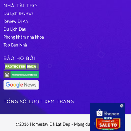
NHÀ TÀI TRỢ
Du Lịch Reviews
Review Đi Ăn
Du Lịch Đâu
Phòng khám nha khoa
Top Bán Nhà
BẢO HỘ BỞI
TỔNG SỐ LƯỢT XEM TRANG
@2016 Homestay Đà Lạt Đẹp - Mạng du lịch Việt Nam