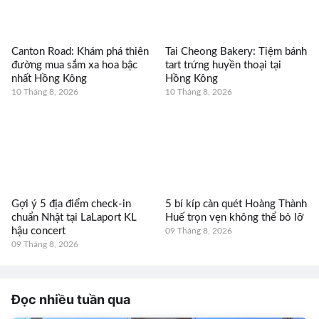
Canton Road: Khám phá thiên
Tai Cheong Bakery: Tiệm bánh
đường mua sắm xa hoa bậc
tart trứng huyền thoại tại
nhất Hồng Kông
Hồng Kông
10 Tháng 8, 2026
10 Tháng 8, 2026
Gợi ý 5 địa điểm check-in
5 bí kíp càn quét Hoàng Thành
chuẩn Nhật tại LaLaport KL
Huế trọn vẹn không thể bỏ lỡ
hậu concert
09 Tháng 8, 2026
09 Tháng 8, 2026
Đọc nhiều tuần qua