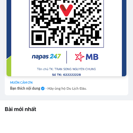
MUỐN CẢM ƠN
Bạn thích nội dung
- Hãy ủng hộ Du Lịch Đâu.
Bài mới nhất