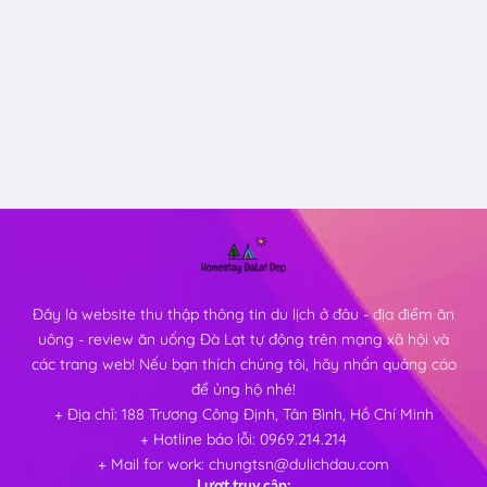
Đây là website thu thập thông tin du lịch ở đâu - địa điểm ăn
uông - review ăn uống Đà Lạt tự động trên mạng xã hội và
các trang web! Nếu bạn thích chúng tôi, hãy nhấn quảng cáo
để ủng hộ nhé!
+ Địa chỉ: 188 Trương Công Định, Tân Bình, Hồ Chí Minh
+ Hotline báo lỗi: 0969.214.214
+ Mail for work: chungtsn@dulichdau.com
Lượt truy cập: