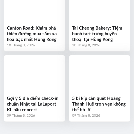
Canton Road: Khám phá
Tai Cheong Bakery: Tiệm
thiên đường mua sắm xa
bánh tart trứng huyền
hoa bậc nhất Hồng Kông
thoại tại Hồng Kông
10 Tháng 8, 2026
10 Tháng 8, 2026
Gợi ý 5 địa điểm check-in
5 bí kíp càn quét Hoàng
chuẩn Nhật tại LaLaport
Thành Huế trọn vẹn không
KL hậu concert
thể bỏ lỡ
09 Tháng 8, 2026
09 Tháng 8, 2026