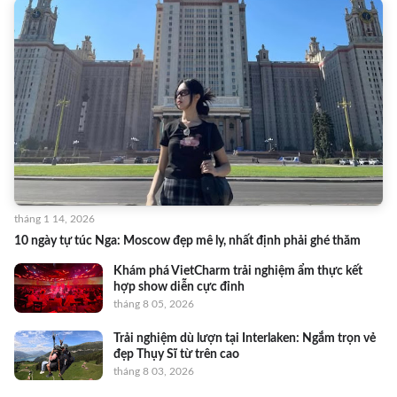
tháng 1 14, 2026
10 ngày tự túc Nga: Moscow đẹp mê ly, nhất định phải ghé thăm
Khám phá VietCharm trải nghiệm ẩm thực kết
hợp show diễn cực đỉnh
tháng 8 05, 2026
Trải nghiệm dù lượn tại Interlaken: Ngắm trọn vẻ
đẹp Thụy Sĩ từ trên cao
tháng 8 03, 2026