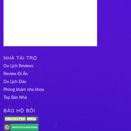
NHÀ TÀI TRỢ
Du Lịch Reviews
Review Đi Ăn
Du Lịch Đâu
Phòng khám nha khoa
Top Bán Nhà
BẢO HỘ BỞI