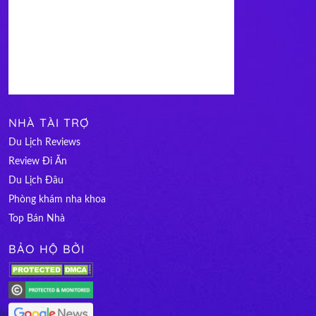
NHÀ TÀI TRỢ
Du Lịch Reviews
Review Đi Ăn
Du Lịch Đâu
Phòng khám nha khoa
Top Bán Nhà
BẢO HỘ BỞI