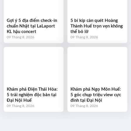
Gợi ý 5 địa điểm check-in
5 bí kíp càn quét Hoàng
chuẩn Nhật tại LaLaport
Thành Huế trọn vẹn không
KL hậu concert
thể bỏ lỡ
09 Tháng 8, 2026
09 Tháng 8, 2026
Khám phá Điện Thái Hòa:
Khám phá Ngọ Môn Huế:
5 trải nghiệm độc bản tại
5 góc chụp triệu view cực
Đại Nội Huế
đỉnh tại Đại Nội
09 Tháng 8, 2026
09 Tháng 8, 2026