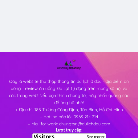
Đây là website thu thập thông tin du lịch ở đâu - địa điểm ăn
uông - review ăn uống Đà Lạt tự động trên mạng xã hội và
các trang web! Nếu bạn thích chúng tôi, hãy nhấn quảng cáo
để ủng hộ nhé!
+ Địa chỉ: 188 Trương Công Định, Tân Bình, Hồ Chí Minh
+ Hotline báo lỗi: 0969.214.214
+ Mail for work: chungtsn@dulichdau.com
Lượt truy cập: