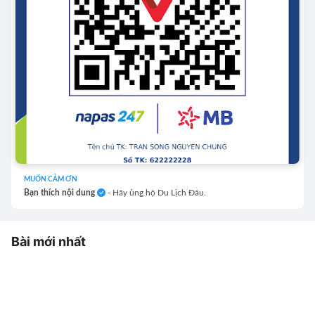
MUỐN CẢM ƠN
Bạn thích nội dung
- Hãy ủng hộ Du Lịch Đâu.
Bài mới nhất