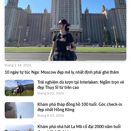
tháng 1 14, 2026
10 ngày tự túc Nga: Moscow đẹp mê ly, nhất định phải ghé thăm
Trải nghiệm dù lượn tại Interlaken: Ngắm trọn vẻ
đẹp Thụy Sĩ từ trên cao
tháng 8 03, 2026
Khám phá tháp đồng hồ 100 tuổi: Góc check-in
đẹp nhất Hồng Kông
tháng 8 03, 2026
Khám phá nhà hát La Mã cổ đại 2000 năm tuổi