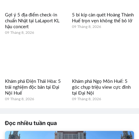
Gợi ý 5 địa điểm check-in
5 bí kíp càn quét Hoàng Thành
chuẩn Nhật tại LaLaport KL
Huế trọn vẹn không thể bỏ lỡ
hậu concert
09 Tháng 8, 2026
09 Tháng 8, 2026
Khám phá Điện Thái Hòa: 5
Khám phá Ngọ Môn Huế: 5
trải nghiệm độc bản tại Đại
góc chụp triệu view cực đỉnh
Nội Huế
tại Đại Nội
09 Tháng 8, 2026
09 Tháng 8, 2026
Đọc nhiều tuần qua