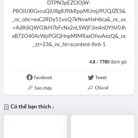
4.8
/
7780
đánh giá
Facebook
Tweet
Chia sẻ
Sao chép
Có thể bạn thích