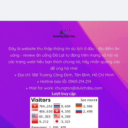
Đây là website thu thập thông tin du lịch ở đâu - địa điểm ăn
uông - review ăn uống Đà Lạt tự động trên mạng xã hội và
các trang web! Nếu bạn thích chúng tôi, hãy nhấn quảng cáo
để ủng hộ nhé!
+ Địa chỉ: 188 Trương Công Định, Tân Bình, Hồ Chí Minh
+ Hotline báo lỗi: 0969.214.214
+ Mail for work: chungtsn@dulichdau.com
Lượt truy cập: