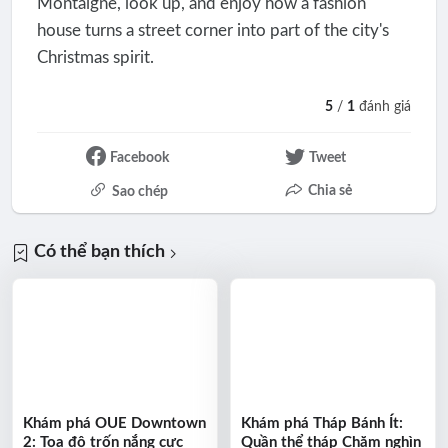
Montaigne, look up, and enjoy how a fashion
house turns a street corner into part of the city's
Christmas spirit.
5
/
1
đánh giá
Facebook
Tweet
Chia sẻ
Sao chép
Có thể bạn thích
Khám phá OUE Downtown
Khám phá Tháp Bánh Ít:
2: Tọa độ trốn nắng cực
Quần thể tháp Chăm nghìn