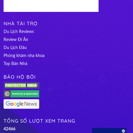
NHÀ TÀI TRỢ
Du Lịch Reviews
Review Đi Ăn
Du Lịch Đâu
Phòng khám nha khoa
Top Bán Nhà
BẢO HỘ BỞI
TỔNG SỐ LƯỢT XEM TRANG
4
2
4
6
6