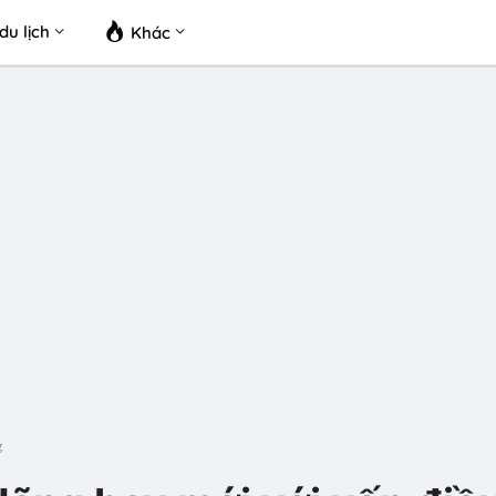
du lịch
Khác
g