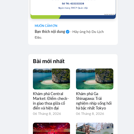
MUỐN CẢM ƠN
Bạn thích nội dung
- Hãy ủng hộ Du Lịch
Đâu.
Bài mới nhất
Khám phá Central
Khám phá Ga
Market: Điểm check-
Shinagawa: Trải
in giao thoa giữa cổ
nghiệm nhịp sống hối
điển và hiện đại
hả bậc nhất Tokyo
06 Tháng 8, 2026
06 Tháng 8, 2026