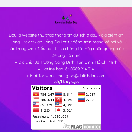
Đây là website thu thập thông tin du lịch ở đâu - địa điểm ăn
uông - review ăn uống Đà Lạt tự động trên mạng xã hội và
các trang web! Nếu bạn thích chúng tôi, hãy nhấn quảng cáo
để ủng hộ nhé!
+ Địa chỉ: 188 Trương Công Định, Tân Bình, Hồ Chí Minh
+ Hotline báo lỗi: 0969.214.214
+ Mail for work: chungtsn@dulichdau.com
Lượt truy cập: