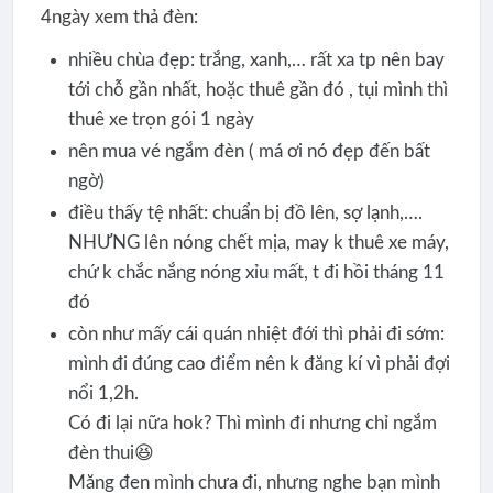
4ngày xem thả đèn:
nhiều chùa đẹp: trắng, xanh,… rất xa tp nên bay
tới chỗ gần nhất, hoặc thuê gần đó , tụi mình thì
thuê xe trọn gói 1 ngày
nên mua vé ngắm đèn ( má ơi nó đẹp đến bất
ngờ)
điều thấy tệ nhất: chuẩn bị đồ lên, sợ lạnh,….
NHƯNG lên nóng chết mịa, may k thuê xe máy,
chứ k chắc nắng nóng xỉu mất, t đi hồi tháng 11
đó
còn như mấy cái quán nhiệt đới thì phải đi sớm:
mình đi đúng cao điểm nên k đăng kí vì phải đợi
nổi 1,2h.
Có đi lại nữa hok? Thì mình đi nhưng chỉ ngắm
đèn thui😆
Măng đen mình chưa đi, nhưng nghe bạn mình