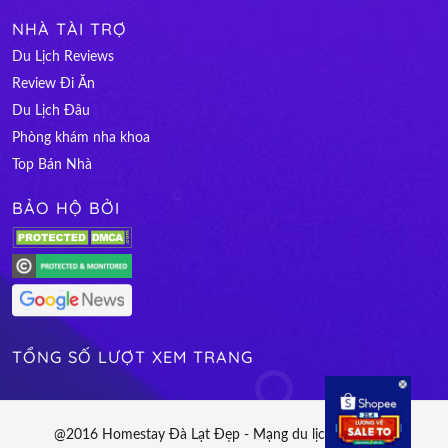
NHÀ TÀI TRỢ
Du Lịch Reviews
Review Đi Ăn
Du Lịch Đâu
Phòng khám nha khoa
Top Bán Nhà
BẢO HỘ BỞI
TỔNG SỐ LƯỢT XEM TRANG
@2016 Homestay Đà Lạt Đẹp - Mạng du lịch Việt Nam