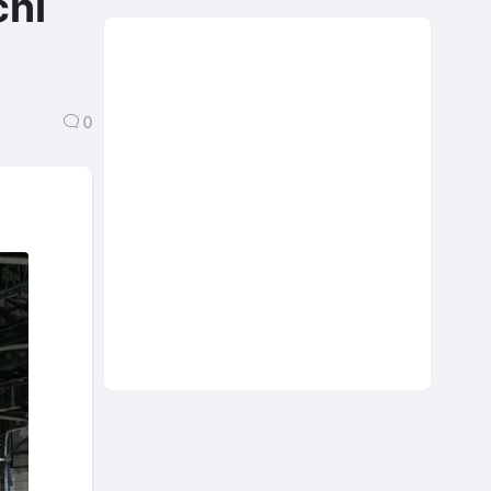
chỉ
0