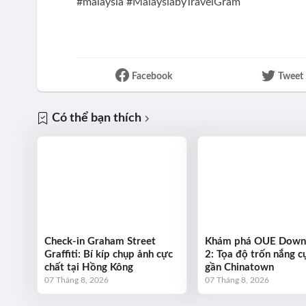
#malaysia #MalaysiabyTravelGram
Facebook
Tweet
Có thể bạn thích
Check-in Graham Street
Khám phá OUE Dow
Graffiti: Bí kíp chụp ảnh cực
2: Tọa độ trốn nắng cự
chất tại Hồng Kông
gần Chinatown
07 Tháng 8, 2026
07 Tháng 8, 2026