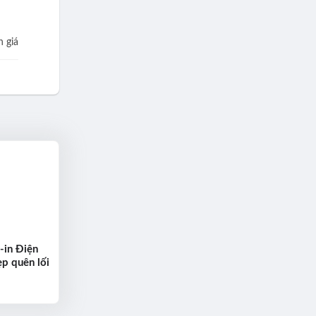
 giá
-in Điện
p quên lối