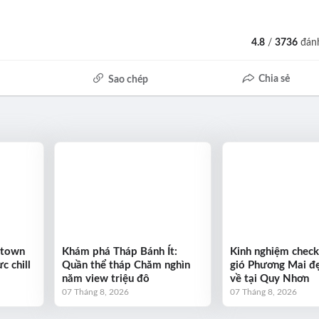
4.8
/
3736
đánh
Chia sẻ
Sao chép
ntown
Khám phá Tháp Bánh Ít:
Kinh nghiệm check
c chill
Quần thể tháp Chăm nghìn
gió Phương Mai đẹ
năm view triệu đô
về tại Quy Nhơn
07 Tháng 8, 2026
07 Tháng 8, 2026