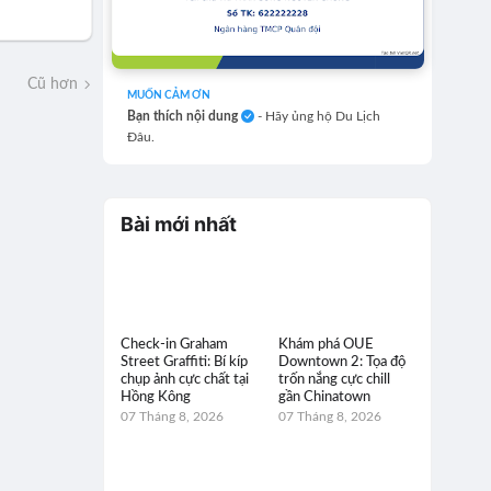
Cũ hơn
MUỐN CẢM ƠN
Bạn thích nội dung
- Hãy ủng hộ Du Lịch
Đâu.
Bài mới nhất
Check-in Graham
Khám phá OUE
Street Graffiti: Bí kíp
Downtown 2: Tọa độ
chụp ảnh cực chất tại
trốn nắng cực chill
Hồng Kông
gần Chinatown
07 Tháng 8, 2026
07 Tháng 8, 2026