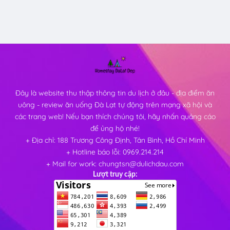
Đây là website thu thập thông tin du lịch ở đâu - địa điểm ăn
uông - review ăn uống Đà Lạt tự động trên mạng xã hội và
các trang web! Nếu bạn thích chúng tôi, hãy nhấn quảng cáo
để ủng hộ nhé!
+ Địa chỉ: 188 Trương Công Định, Tân Bình, Hồ Chí Minh
+ Hotline báo lỗi: 0969.214.214
+ Mail for work: chungtsn@dulichdau.com
Lượt truy cập: