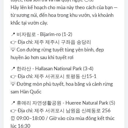
Hãy lên kế hoạch cho mùa này theo cách của bạn —
từ sương núi, đến hoa trong khu vườn, và khoảnh
khắc tại vườn cây.
📍 비자림로 - Bijarim-ro (1-2)
👉 Địa chỉ: 제주 제주시 구좌읍 송당리
💡 Con đường rừng tuyết tùng yên bình, đẹp
huyền ảo hơn sau khi tuyết rơi
📍 한라산 - Hallasan National Park (3-4)
👉 Địa chỉ: 제주 서귀포시 토평동 산15-1
💡 Đường mòn phủ tuyết, hoa băng và cảnh rừng
sam Hàn Quốc
📍 휴애리 자연생활공원 - Hueree Natural Park (5)
👉 Địa chỉ: 제주 서귀포시 남원읍 신례동로 256
⏰ 09:00–18:00 / Giờ vào cửa mùa đông kết thúc
lúc 16:30