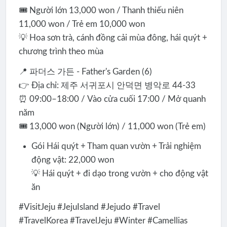
🎟️ Người lớn 13,000 won / Thanh thiếu niên
11,000 won / Trẻ em 10,000 won
💡 Hoa sơn trà, cánh đồng cải mùa đông, hái quýt +
chương trình theo mùa
📍 파더스 가든 - Father's Garden (6)
👉 Địa chỉ: 제주 서귀포시 안덕면 병악로 44-33
⏰ 09:00–18:00 / Vào cửa cuối 17:00 / Mở quanh
năm
🎟️ 13,000 won (Người lớn) / 11,000 won (Trẻ em)
Gói Hái quýt + Tham quan vườn + Trải nghiệm
động vật: 22,000 won
💡 Hái quýt + đi dạo trong vườn + cho động vật
ăn
#VisitJeju #JejuIsland #Jejudo #Travel
#TravelKorea #TravelJeju #Winter #Camellias