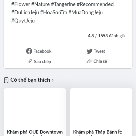
#Flower #Nature #Tangerine #Recommended
#DuLichJeju #HoaSonTra #MuaDongJeju
#QuytJeju
4.8
/
1553
đánh giá
Facebook
Tweet
Chia sẻ
Sao chép
Có thể bạn thích
Khám phá OUE Downtown
Khám phá Tháp Bánh Ít: