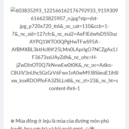
❄️ Mùa đông ở Jeju là mùa của đường mòn phủ
tuyết, hoa sơn trà và hái quýt ngọt. 🍊🌺