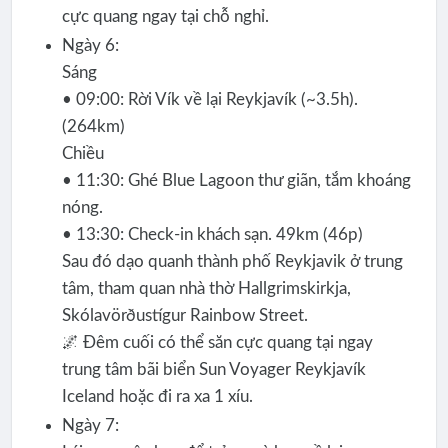
cực quang ngay tại chỗ nghỉ.
Ngày 6:
Sáng
• 09:00: Rời Vík về lại Reykjavík (~3.5h).
(264km)
Chiều
• 11:30: Ghé Blue Lagoon thư giãn, tắm khoáng
nóng.
• 13:30: Check-in khách sạn. 49km (46p)
Sau đó dạo quanh thành phố Reykjavik ở trung
tâm, tham quan nhà thờ Hallgrimskirkja,
Skólavörðustígur Rainbow Street.
🌌 Đêm cuối có thể săn cực quang tại ngay
trung tâm bãi biển Sun Voyager Reykjavík
Iceland hoặc đi ra xa 1 xíu.
Ngày 7: