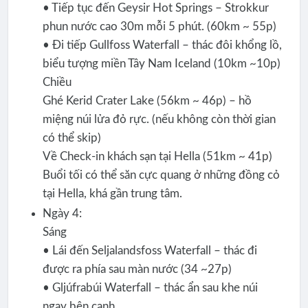
• Tiếp tục đến Geysir Hot Springs – Strokkur
phun nước cao 30m mỗi 5 phút. (60km ~ 55p)
• Đi tiếp Gullfoss Waterfall – thác đôi khổng lồ,
biểu tượng miền Tây Nam Iceland (10km ~10p)
Chiều
Ghé Kerid Crater Lake (56km ~ 46p) – hồ
miệng núi lửa đỏ rực. (nếu không còn thời gian
có thể skip)
Về Check-in khách sạn tại Hella (51km ~ 41p)
Buổi tối có thể săn cực quang ở những đồng cỏ
tại Hella, khá gần trung tâm.
Ngày 4:
Sáng
• Lái đến Seljalandsfoss Waterfall – thác đi
được ra phía sau màn nước (34 ~27p)
• Gljúfrabúi Waterfall – thác ẩn sau khe núi
ngay bên cạnh.