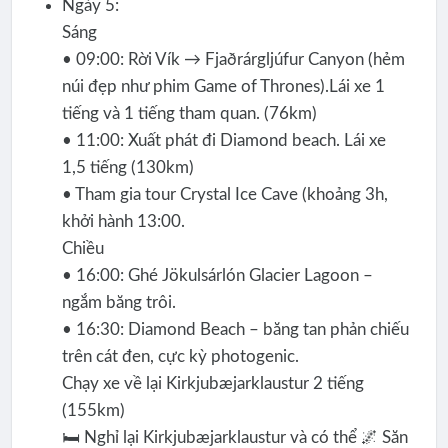
Ngày 5:
Sáng
• 09:00: Rời Vík → Fjaðrárgljúfur Canyon (hẻm
núi đẹp như phim Game of Thrones).Lái xe 1
tiếng và 1 tiếng tham quan. (76km)
• 11:00: Xuất phát đi Diamond beach. Lái xe
1,5 tiếng (130km)
• Tham gia tour Crystal Ice Cave (khoảng 3h,
khởi hành 13:00.
Chiều
• 16:00: Ghé Jökulsárlón Glacier Lagoon –
ngắm băng trôi.
• 16:30: Diamond Beach – băng tan phản chiếu
trên cát đen, cực kỳ photogenic.
Chạy xe về lại Kirkjubæjarklaustur 2 tiếng
(155km)
🛏️ Nghỉ lại Kirkjubæjarklaustur và có thể 🌌 Săn