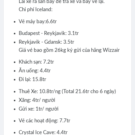
Lái xe ra sân bay để trả xe và bay về lại.
Chi phí Iceland:
Vé máy bay:6.6tr
Budapest - Reykjavik: 3.1tr
Reykjavik - Gdansk: 3.5tr
Giá vé bao gồm 26kg ký gửi của hãng Wizzair
Khách sạn: 7.2tr
Ăn uống: 4.4tr
Đi lại: 15.8tr
Thuê Xe: 10.8tr/ng (Total 21.6tr cho 6 ngày)
Xăng: 4tr/ người
Gửi xe: 1tr/ người
Vé các hoạt động: 7.7tr
Crystal Ice Cave: 4.4tr