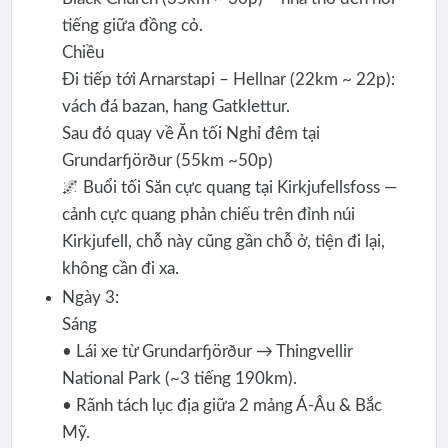
tiếng giữa đồng cỏ.
Chiều
Đi tiếp tới Arnarstapi – Hellnar (22km ~ 22p):
vách đá bazan, hang Gatklettur.
Sau đó quay về Ăn tối Nghỉ đêm tại
Grundarfjörður (55km ~50p)
🌌 Buổi tối Săn cực quang tại Kirkjufellsfoss —
cảnh cực quang phản chiếu trên đỉnh núi
Kirkjufell, chỗ này cũng gần chỗ ở, tiện đi lại,
không cần đi xa.
Ngày 3:
Sáng
• Lái xe từ Grundarfjörður → Thingvellir
National Park (~3 tiếng 190km).
• Rãnh tách lục địa giữa 2 mảng Á-Âu & Bắc
Mỹ.