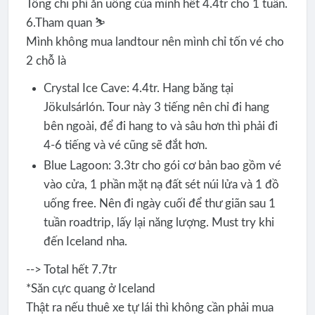
Tổng chi phí ăn uống của mình hết 4.4tr cho 1 tuần.
6.Tham quan ⛷️
Mình không mua landtour nên mình chỉ tốn vé cho
2 chỗ là
Crystal Ice Cave: 4.4tr. Hang băng tại
Jökulsárlón. Tour này 3 tiếng nên chỉ đi hang
bên ngoài, để đi hang to và sâu hơn thì phải đi
4-6 tiếng và vé cũng sẽ đắt hơn.
Blue Lagoon: 3.3tr cho gói cơ bản bao gồm vé
vào cửa, 1 phần mặt nạ đất sét núi lửa và 1 đồ
uống free. Nên đi ngày cuối để thư giãn sau 1
tuần roadtrip, lấy lại năng lượng. Must try khi
đến Iceland nha.
--> Total hết 7.7tr
*Săn cực quang ở Iceland
Thật ra nếu thuê xe tự lái thì không cần phải mua