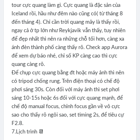
tour cực quang làm gì. Cực quang là đặc sản của
Iceland rồi, hầu như đêm nào cũng có( từ tháng 8
đến tháng 4). Chỉ cần trời quang mây là thấy rồi,
ngay cả ở tp lớn như Reykjavik vẫn thấy, tuy nhiên
để đẹp nhất thì nên ra những chỗ tối hơn, càng xa
ánh đèn thành phố càng thấy rõ. Check app Aurora
để xem dự báo nhé, chỉ số KP càng cao thì cực
quang càng rõ.
Để chụp cực quang bằng đt hoặc máy ảnh thì nên
có tripod chống rung. Trên điện thoại có chế độ
phơi sáng 30s. Còn đối với máy ảnh thì set phơi
sáng 10-15s hoặc 6s đối với cực quang mạnh, để
chế độ manual focus, chỉnh focus gần về vô cực
sao cho thấy rõ ngôi sao, set timing 2s, để tiêu cự
F2.8.
7.Lịch trình 📆