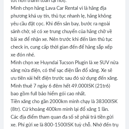
tốt hơn thanh toán tại nơi).
Mình chọn hãng Lava Car Rental vì là hãng địa
phương khá uy tín, thủ tục nhanh lẹ, hãng không
yêu cầu đặt cọc. Khi đến sân bay, bước ra ngoài
sảnh chờ, sẽ có xe trung chuyển của hãng chỡ về
bãi xe để nhận xe. Nên trước khi đến làm thủ tục
check in, cung cấp thời gian đến để hãng sắp xếp
xe đón nhé.
Mình chọn xe Huyndai Tucson Plugin là xe SUV nửa
xăng nửa điện, có thể sạc điện lẫn đổ xăng. Xe sẽ
ưu tiên xài hết điện trước sau đó sử dụng đến xăng.
Mình thuê 7 ngày 6 đêm hết 49.000ISK (
21tr6)
bao gồm full bảo hiểm gói cao nhất.
Tiền xăng cho gần 2000km mình chạy là 38300ISK
(
8tr). Cứ khoảng 400km mình lại đổ xăng 1 lần.
Các địa điểm tham quan đa số sẽ phải trả tiền gửi
xe. Phí gửi xe là 800-1500ISK tuỳ chỗ. Nhớ đến trụ