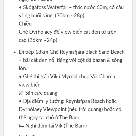
• Skógafoss Waterfall – thác nước 60m, có cầu
vồng buổi sáng. (30km ~28p)
Chiều
Ghé Dyrhólaey để view biển cát đen từ trên
cao (26km ~24p)
Đi tiếp 18km Ghé Reynisfjara Black Sand Beach
– bãi cát đen nổi tiếng với cột đá bazan & sóng
lớn.
• Ghé thị trấn Vík í Mýrdal chụp Vík Church
view biển.
🌌 Săn cực quang:
• Địa điểm lý tưởng: Reynisfjara Beach hoặc
Dyrhólaey Viewpoint (nếu trời quang) hoặc có
thể ngay tại chỗ ở The Barn
🛏️ Nghỉ đêm tại Vík (The Barn)