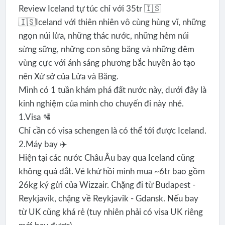
Review Iceland tự túc chỉ với 35tr 🇮🇸
🇮🇸Iceland với thiên nhiên vô cùng hùng vĩ, những
ngọn núi lửa, những thác nước, những hẻm núi
sừng sững, những con sông băng và những đêm
vùng cực với ánh sáng phương bắc huyền ảo tạo
nên Xứ sở của Lửa và Băng.
Mình có 1 tuần khám phá đất nước này, dưới đây là
kinh nghiệm của mình cho chuyến đi này nhé.
1.Visa 🛂
Chỉ cần có visa schengen là có thể tới được Iceland.
2.Máy bay ✈️
Hiện tại các nước Châu Âu bay qua Iceland cũng
không quá đắt. Vé khứ hồi mình mua ~6tr bao gồm
26kg ký gửi của Wizzair. Chặng đi từ Budapest -
Reykjavik, chặng về Reykjavik - Gdansk. Nếu bay
từ UK cũng khá rẻ (tuy nhiên phải có visa UK riêng