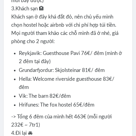
mới bay được)
3.Khách sạn 🏨
Khách sạn ở đây khá đắt đỏ, nên chủ yếu mình
chọn hostel hoặc airbnb với chi phí hợp túi tiền.
Mọi người tham khảo các chỗ mình đã ở nhé, giá
phòng cho 2 người:
Reykjavik: Guesthouse Pavi 76€/ đêm (mình ở
2 đêm tại đây)
Grundarfjordur: Skjolsteinar 81€/ đêm
Hella: Welcome riverside guesthouse 83€/
đêm
Vik: The barn 82€/đêm
Hrifunes: The fox hostel 65€/đêm
-> Tổng 6 đêm của mình hết 463€ (mỗi người
232€ ~ 7tr1)
4.Đi lại 🚘