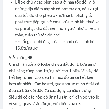
Lái xe chú ý các biển báo giới hạn tốc độ, vì ở
những địa điểm này sẽ có camera đo, nếu vượt
quá tốc độ cho phép 5km/h sẽ bị phạt, giấy
phạt trực tiếp gửi về email của mình khi thuê xe
và phí phạt khá đắt nên mọi người nhớ lái xe an
toàn, tuân thủ tốc độ nhé.
=> Tổng chi phí đi lại của Iceland của mình hết
15.8tr/người
5.Ăn uống🍽️
Chi phí ăn uống ở Iceland siêu đắt đỏ, 1 bữa ăn ở
nhà hàng cũng hơn 1tr/người cho 1 bữa. Vì vậy để
tiết kiệm, nên vào siêu thị mua đồ ăn sẽ tiết kiệm
hơn rất nhiều. Các hostel, guesthouse mình ở tất cả
đều có bếp với đầy đủ các dụng cụ nấu nướng.
Siêu thị có các hộp đồ ăn nấu sẵn, chỉ cần bỏ vào lò
vi sóng quay là ăn được, vừa tiện vừa rẻ.