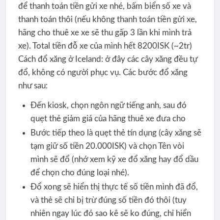
để thanh toán tiền gửi xe nhé, bấm biển số xe và
thanh toán thôi (nếu không thanh toán tiền gửi xe,
hãng cho thuê xe xe sẽ thu gấp 3 lần khi mình trả
xe). Total tiền đỗ xe của mình hết 8200ISK (~2tr)
Cách đổ xăng ở Iceland: ở đây các cây xăng đều tự
đổ, không có người phục vụ. Các bước đổ xăng
như sau:
Đến kiosk, chọn ngôn ngữ tiếng anh, sau đó
quẹt thẻ giảm giá của hãng thuê xe đưa cho
Bước tiếp theo là quẹt thẻ tín dụng (cây xăng sẽ
tạm giữ số tiền 20.000ISK) và chọn Tên vòi
mình sẽ đổ (nhớ xem kỹ xe đổ xăng hay đổ dầu
để chọn cho đúng loại nhé).
Đổ xong sẽ hiển thị thực tế số tiền mình đã đổ,
và thẻ sẽ chỉ bị trừ đúng số tiền đó thôi (tuy
nhiên ngay lúc đó sao kê sẽ ko đúng, chỉ hiển