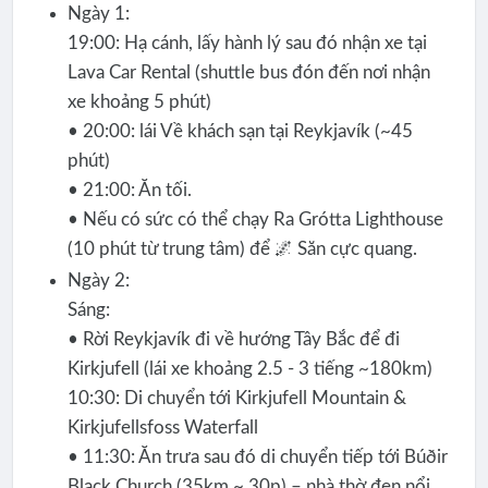
Ngày 1:
19:00: Hạ cánh, lấy hành lý sau đó nhận xe tại
Lava Car Rental (shuttle bus đón đến nơi nhận
xe khoảng 5 phút)
• 20:00: lái Về khách sạn tại Reykjavík (~45
phút)
• 21:00: Ăn tối.
• Nếu có sức có thể chạy Ra Grótta Lighthouse
(10 phút từ trung tâm) để 🌌 Săn cực quang.
Ngày 2:
Sáng:
• Rời Reykjavík đi về hướng Tây Bắc để đi
Kirkjufell (lái xe khoảng 2.5 - 3 tiếng ~180km)
10:30: Di chuyển tới Kirkjufell Mountain &
Kirkjufellsfoss Waterfall
• 11:30: Ăn trưa sau đó di chuyển tiếp tới Búðir
Black Church (35km ~ 30p) – nhà thờ đen nổi