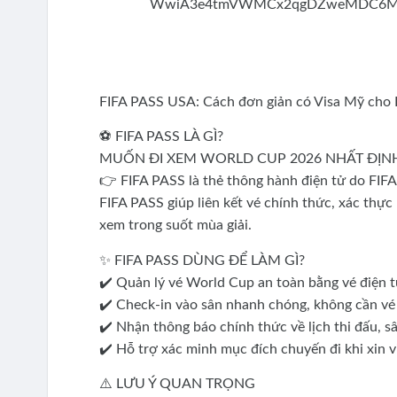
FIFA PASS USA: Cách đơn giản có Visa Mỹ cho 
⚽ FIFA PASS LÀ GÌ?
MUỐN ĐI XEM WORLD CUP 2026 NHẤT ĐỊNH
👉 FIFA PASS là thẻ thông hành điện tử do FI
FIFA PASS giúp liên kết vé chính thức, xác thực
xem trong suốt mùa giải.
✨ FIFA PASS DÙNG ĐỂ LÀM GÌ?
✔️ Quản lý vé World Cup an toàn bằng vé điện
✔️ Check-in vào sân nhanh chóng, không cần vé
✔️ Nhận thông báo chính thức về lịch thi đấu, sâ
✔️ Hỗ trợ xác minh mục đích chuyến đi khi xin v
⚠️ LƯU Ý QUAN TRỌNG