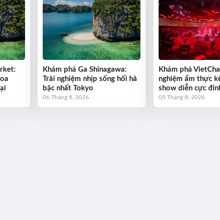
rket:
Khám phá Ga Shinagawa:
Khám phá VietCha
hoa
Trải nghiệm nhịp sống hối hả
nghiệm ẩm thực k
ại
bậc nhất Tokyo
show diễn cực đỉn
06 Tháng 8, 2026
05 Tháng 8, 2026