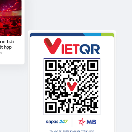
rm trải
ết hợp
h