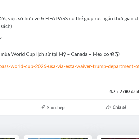
6, việc sở hữu vé & FIFA PASS có thể giúp rút ngắn thời gian c
 sách)
?
 mùa World Cup lịch sử tại Mỹ – Canada – Mexico ⚽🌎
s/pass-world-cup-2026-usa-via-esta-waiver-trump-department-o
4.7
/
7780
đánh
Chia sẻ
Sao chép