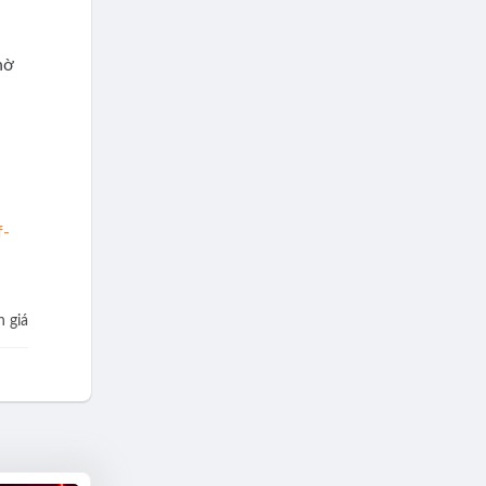
hờ
f-
 giá