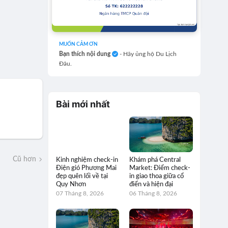
MUỐN CẢM ƠN
Bạn thích nội dung
- Hãy ủng hộ Du Lịch
Đâu.
Bài mới nhất
Cũ hơn
Kinh nghiệm check-in
Khám phá Central
Điện gió Phương Mai
Market: Điểm check-
đẹp quên lối về tại
in giao thoa giữa cổ
Quy Nhơn
điển và hiện đại
07 Tháng 8, 2026
06 Tháng 8, 2026