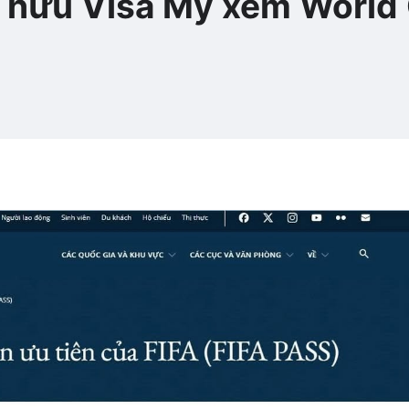
sở hữu Visa Mỹ xem World